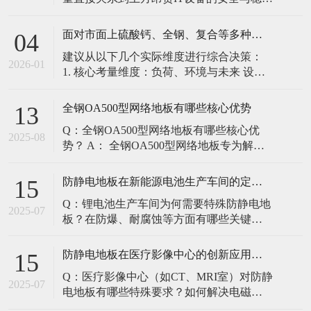
定。建立预防性维护制度，而非故障后维
修，是保障其长期可靠的关键。 1. 建立分
面对市面上硫酸钙、全钢、复合等多种类型的机房防静电地板，我们该如何科学选型？除了预算，更应该从哪些实际维度进行考量，以避免“过度配置”或“配置不足”？
04
级日常巡检与维护规程 每日/每周巡检（可
建议从以下几个实际维度进行综合决策：
由值班工程师执行）： 观： 巡检时观察地
2026-01
1. 核心考量维度：负荷、环境与未来 设备
面有无明显的水渍、油污或其它液体泼
负荷是决定性因素： 这是第一筛选条件。
洒。这是最高
您必须计算机房规划区域内最重设备的单
全钢OA500型网络地板有哪些核心优势
13
点载荷（通常指服务器机柜的支脚压
Q：全钢OA500型网络地板有哪些核心优
力）。 轻型机房（标准服务器/网络柜）：
2025-08
势？ A： 全钢OA500型网络地板专为解决
单点载荷通常在1960N，主流的优质复合地
现代智能楼宇布线复杂问题而设计，具备
板或标准全钢
以下核心优势： 高强度结构：采用优质冷
防静电地板在新能源电池生产车间的定制化解决方案
15
轧钢板拉伸焊接成型，表面磷化后静电喷
Q：锂电池生产车间为何需要特殊防静电地
塑，防锈耐磨，承重性能优异。 便捷布
2025-07
板？在防爆、耐腐蚀等方面有哪些关键技
线：配套活动线槽板设计，可轻松掀起盖
术？ A：新能源电池生产是静电敏感与高危
板铺设或维护管线（如强弱
环境并存的特殊场景，需要全方位防护方
防静电地板在医疗影像中心的创新应用方案
15
案： 一、锂电池生产的特殊挑战 爆炸性环
Q：医疗影像中心（如CT、MRI室）对防静
境要求 • 防爆等级：Ex IIB T4（ATEX认
2025-07
电地板有哪些特殊要求？如何解决电磁干
证） • 静电泄放速度：<0.
扰与静电防护的矛盾？ A：医疗影像中心的