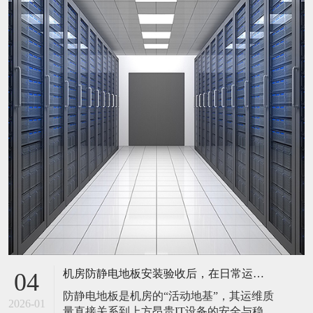
机房防静电地板安装验收后，在日常运维中常常被忽视。请问，一套规范的、可操作的维护规程应包含哪些内容？有哪些“小问题”若不及时处理，会演变成“大故障”？
04
防静电地板是机房的“活动地基”，其运维质
2026-01
量直接关系到上方昂贵IT设备的安全与稳