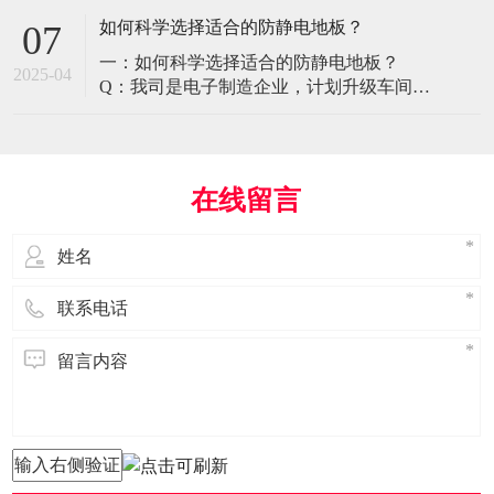
环境特殊性对防静电地板提出了前所未有
如何科学选择适合的防静电地板？
07
的挑战，需要突破传统技术框架： 一、医
一：如何科学选择适合的防静电地板？
疗影像环境的特殊需求 电磁兼容性要求 •
2025-04
Q：我司是电子制造企业，计划升级车间地
MRI室需完全无磁：磁化率<0.001（
面，需采购防静电地板。市面产品种类繁
多，如何选择适合的类型？需重点考察哪
些参数？ A： 防静电地板的选择需结合使
用场景、技术指标及长期维护成本综合考
在线留言
量。作为深耕行业多年的广东立品地板科
技，我们建议从以下维度进行筛选： 1