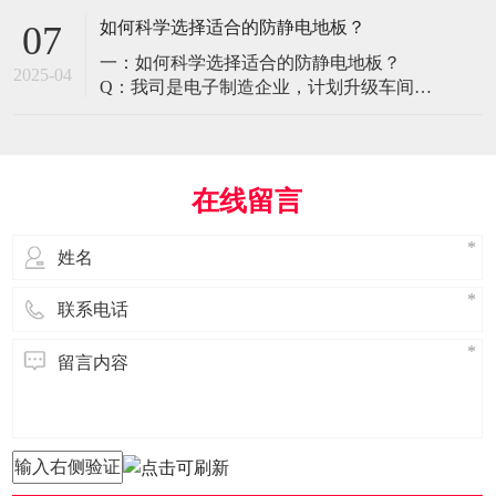
环境特殊性对防静电地板提出了前所未有
如何科学选择适合的防静电地板？
07
的挑战，需要突破传统技术框架： 一、医
一：如何科学选择适合的防静电地板？
疗影像环境的特殊需求 电磁兼容性要求 •
2025-04
Q：我司是电子制造企业，计划升级车间地
MRI室需完全无磁：磁化率<0.001（
面，需采购防静电地板。市面产品种类繁
多，如何选择适合的类型？需重点考察哪
些参数？ A： 防静电地板的选择需结合使
用场景、技术指标及长期维护成本综合考
在线留言
量。作为深耕行业多年的广东立品地板科
技，我们建议从以下维度进行筛选： 1