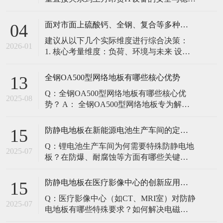
定。建立预防性维护制度，而非故障后维
修，是保障其长期可靠的关键。 1. 建立分
面对市面上硫酸钙、全钢、复合等多种类型的机房防静电地板，我们该如何科学选型？除了预算，更应该从哪些实际维度进行考量，以避免“过度配置”或“配置不足”？
04
级日常巡检与维护规程 每日/每周巡检（可
建议从以下几个实际维度进行综合决策：
由值班工程师执行）： 观： 巡检时观察地
2026-01
1. 核心考量维度：负荷、环境与未来 设备
面有无明显的水渍、油污或其它液体泼
负荷是决定性因素： 这是第一筛选条件。
洒。这是最高
您必须计算机房规划区域内最重设备的单
全钢OA500型网络地板有哪些核心优势
13
点载荷（通常指服务器机柜的支脚压
Q：全钢OA500型网络地板有哪些核心优
力）。 轻型机房（标准服务器/网络柜）：
2025-08
势？ A： 全钢OA500型网络地板专为解决
单点载荷通常在1960N，主流的优质复合地
现代智能楼宇布线复杂问题而设计，具备
板或标准全钢
以下核心优势： 高强度结构：采用优质冷
防静电地板在新能源电池生产车间的定制化解决方案
15
轧钢板拉伸焊接成型，表面磷化后静电喷
Q：锂电池生产车间为何需要特殊防静电地
塑，防锈耐磨，承重性能优异。 便捷布
2025-07
板？在防爆、耐腐蚀等方面有哪些关键技
线：配套活动线槽板设计，可轻松掀起盖
术？ A：新能源电池生产是静电敏感与高危
板铺设或维护管线（如强弱
环境并存的特殊场景，需要全方位防护方
防静电地板在医疗影像中心的创新应用方案
15
案： 一、锂电池生产的特殊挑战 爆炸性环
Q：医疗影像中心（如CT、MRI室）对防静
境要求 • 防爆等级：Ex IIB T4（ATEX认
2025-07
电地板有哪些特殊要求？如何解决电磁干
证） • 静电泄放速度：<0.
扰与静电防护的矛盾？ A：医疗影像中心的