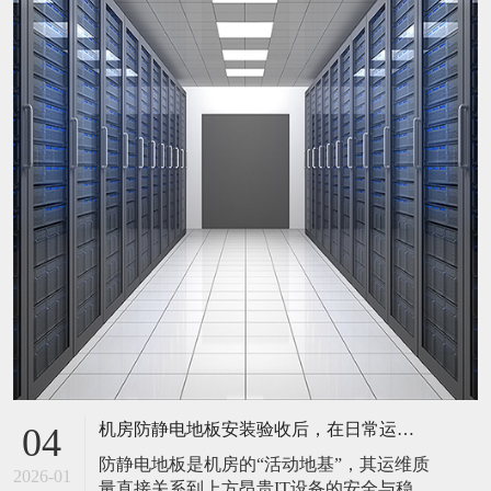
机房防静电地板安装验收后，在日常运维中常常被忽视。请问，一套规范的、可操作的维护规程应包含哪些内容？有哪些“小问题”若不及时处理，会演变成“大故障”？
04
防静电地板是机房的“活动地基”，其运维质
2026-01
量直接关系到上方昂贵IT设备的安全与稳