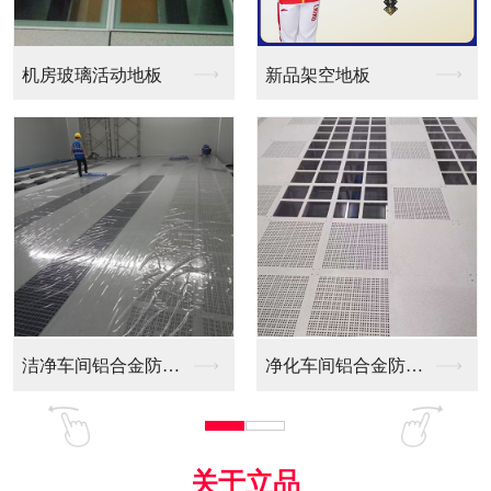
新品架空地板
同质透心PVC防静电...
净化车间铝合金防静电...
全铝防静电地板
关于立品