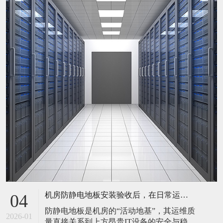
机房防静电地板安装验收后，在日常运维中常常被忽视。请问，一套规范的、可操作的维护规程应包含哪些内容？有哪些“小问题”若不及时处理，会演变成“大故障”？
04
防静电地板是机房的“活动地基”，其运维质
2026-01
量直接关系到上方昂贵IT设备的安全与稳