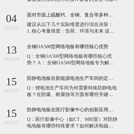
定。建立预防性维护制度，而非故障后维
修，是保障其长期可靠的关键。 1. 建立分
面对市面上硫酸钙、全钢、复合等多种类型的机房防静电地板，我们该如何科学选型？除了预算，更应该从哪些实际维度进行考量，以避免“过度配置”或“配置不足”？
04
级日常巡检与维护规程 每日/每周巡检（可
建议从以下几个实际维度进行综合决策：
由值班工程师执行）： 观： 巡检时观察地
2026-01
1. 核心考量维度：负荷、环境与未来 设备
面有无明显的水渍、油污或其它液体泼
负荷是决定性因素： 这是第一筛选条件。
洒。这是最高
您必须计算机房规划区域内最重设备的单
全钢OA500型网络地板有哪些核心优势
13
点载荷（通常指服务器机柜的支脚压
Q：全钢OA500型网络地板有哪些核心优
力）。 轻型机房（标准服务器/网络柜）：
2025-08
势？ A： 全钢OA500型网络地板专为解决
单点载荷通常在1960N，主流的优质复合地
现代智能楼宇布线复杂问题而设计，具备
板或标准全钢
以下核心优势： 高强度结构：采用优质冷
防静电地板在新能源电池生产车间的定制化解决方案
15
轧钢板拉伸焊接成型，表面磷化后静电喷
Q：锂电池生产车间为何需要特殊防静电地
塑，防锈耐磨，承重性能优异。 便捷布
2025-07
板？在防爆、耐腐蚀等方面有哪些关键技
线：配套活动线槽板设计，可轻松掀起盖
术？ A：新能源电池生产是静电敏感与高危
板铺设或维护管线（如强弱
环境并存的特殊场景，需要全方位防护方
防静电地板在医疗影像中心的创新应用方案
15
案： 一、锂电池生产的特殊挑战 爆炸性环
Q：医疗影像中心（如CT、MRI室）对防静
境要求 • 防爆等级：Ex IIB T4（ATEX认
2025-07
电地板有哪些特殊要求？如何解决电磁干
证） • 静电泄放速度：<0.
扰与静电防护的矛盾？ A：医疗影像中心的