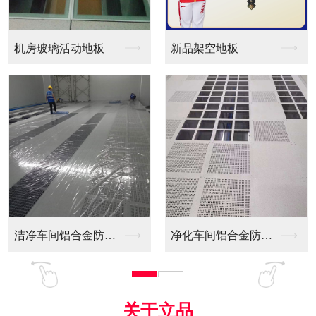
新品架空地板
同质透心PVC防静电...
净化车间铝合金防静电...
全铝防静电地板
关于立品