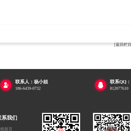
[返回栏
联系人：杨小姐
联系QQ：


186-6439-0732
812077610
联系我们
在线留言