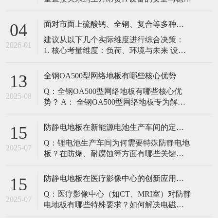
定。建立预防性维护制度，而非故障后维
修，是保障其长期可靠的关键。 1. 建立分
面对市面上硫酸钙、全钢、复合等多种类型的机房防静电地板，我们该如何科学选型？除了预算，更应该从哪些实际维度进行考量，以避免“过度配置”或“配置不足”？
04
级日常巡检与维护规程 每日/每周巡检（可
建议从以下几个实际维度进行综合决策：
由值班工程师执行）： 观： 巡检时观察地
2026-01
1. 核心考量维度：负荷、环境与未来 设备
面有无明显的水渍、油污或其它液体泼
负荷是决定性因素： 这是第一筛选条件。
洒。这是最高
您必须计算机房规划区域内最重设备的单
全钢OA500型网络地板有哪些核心优势
13
点载荷（通常指服务器机柜的支脚压
Q：全钢OA500型网络地板有哪些核心优
力）。 轻型机房（标准服务器/网络柜）：
2025-08
势？ A： 全钢OA500型网络地板专为解决
单点载荷通常在1960N，主流的优质复合地
现代智能楼宇布线复杂问题而设计，具备
板或标准全钢
以下核心优势： 高强度结构：采用优质冷
防静电地板在新能源电池生产车间的定制化解决方案
15
轧钢板拉伸焊接成型，表面磷化后静电喷
Q：锂电池生产车间为何需要特殊防静电地
塑，防锈耐磨，承重性能优异。 便捷布
2025-07
板？在防爆、耐腐蚀等方面有哪些关键技
线：配套活动线槽板设计，可轻松掀起盖
术？ A：新能源电池生产是静电敏感与高危
板铺设或维护管线（如强弱
环境并存的特殊场景，需要全方位防护方
防静电地板在医疗影像中心的创新应用方案
15
案： 一、锂电池生产的特殊挑战 爆炸性环
Q：医疗影像中心（如CT、MRI室）对防静
境要求 • 防爆等级：Ex IIB T4（ATEX认
2025-07
电地板有哪些特殊要求？如何解决电磁干
证） • 静电泄放速度：<0.
扰与静电防护的矛盾？ A：医疗影像中心的