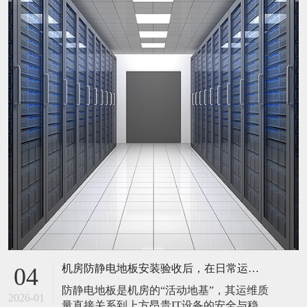
机房防静电地板安装验收后，在日常运维中常常被忽视。请问，一套规范的、可操作的维护规程应包含哪些内容？有哪些“小问题”若不及时处理，会演变成“大故障”？
04
防静电地板是机房的“活动地基”，其运维质
2026-01
量直接关系到上方昂贵IT设备的安全与稳