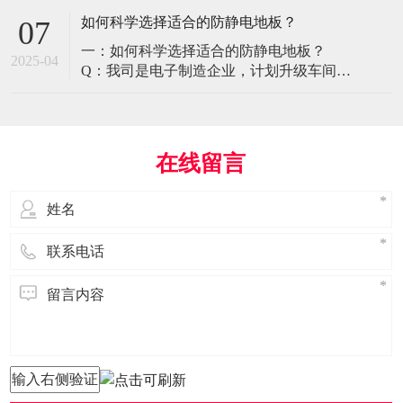
环境特殊性对防静电地板提出了前所未有
如何科学选择适合的防静电地板？
07
的挑战，需要突破传统技术框架： 一、医
一：如何科学选择适合的防静电地板？
疗影像环境的特殊需求 电磁兼容性要求 •
2025-04
Q：我司是电子制造企业，计划升级车间地
MRI室需完全无磁：磁化率<0.001（
面，需采购防静电地板。市面产品种类繁
多，如何选择适合的类型？需重点考察哪
些参数？ A： 防静电地板的选择需结合使
用场景、技术指标及长期维护成本综合考
在线留言
量。作为深耕行业多年的广东立品地板科
技，我们建议从以下维度进行筛选： 1