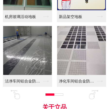
新品架空地板
同质透心PVC防静电...
净化车间铝合金防静电...
全铝防静电地板
关于立品