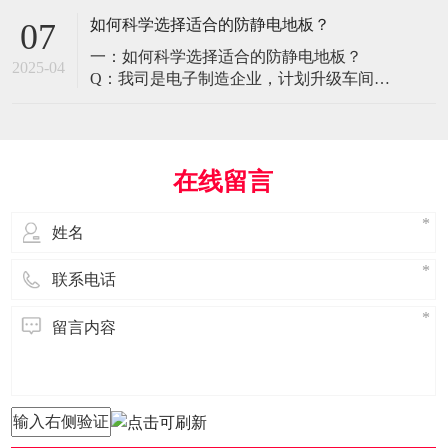
环境特殊性对防静电地板提出了前所未有
如何科学选择适合的防静电地板？
07
的挑战，需要突破传统技术框架： 一、医
一：如何科学选择适合的防静电地板？
疗影像环境的特殊需求 电磁兼容性要求 •
2025-04
Q：我司是电子制造企业，计划升级车间地
MRI室需完全无磁：磁化率<0.001（
面，需采购防静电地板。市面产品种类繁
多，如何选择适合的类型？需重点考察哪
些参数？ A： 防静电地板的选择需结合使
用场景、技术指标及长期维护成本综合考
在线留言
量。作为深耕行业多年的广东立品地板科
技，我们建议从以下维度进行筛选： 1