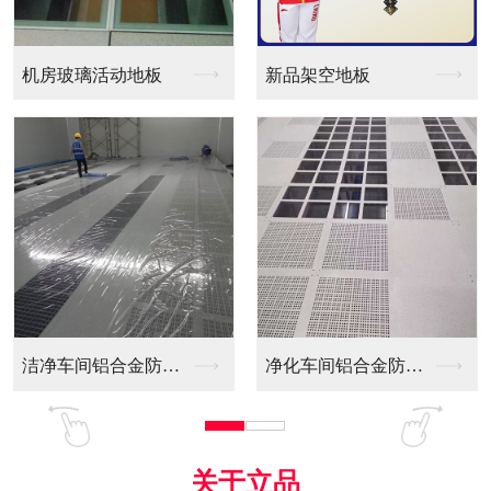
新品架空地板
同质透心PVC防静电...
净化车间铝合金防静电...
全铝防静电地板
关于立品