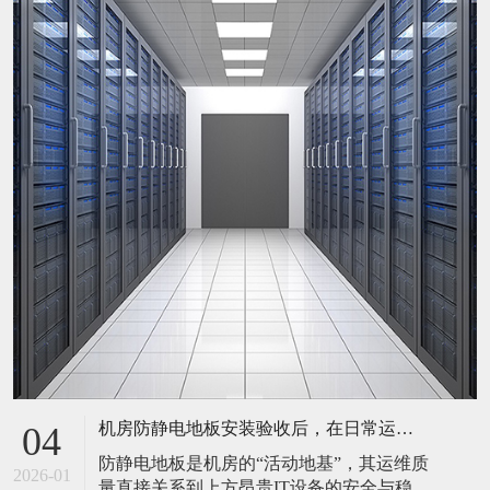
机房防静电地板安装验收后，在日常运维中常常被忽视。请问，一套规范的、可操作的维护规程应包含哪些内容？有哪些“小问题”若不及时处理，会演变成“大故障”？
04
防静电地板是机房的“活动地基”，其运维质
2026-01
量直接关系到上方昂贵IT设备的安全与稳