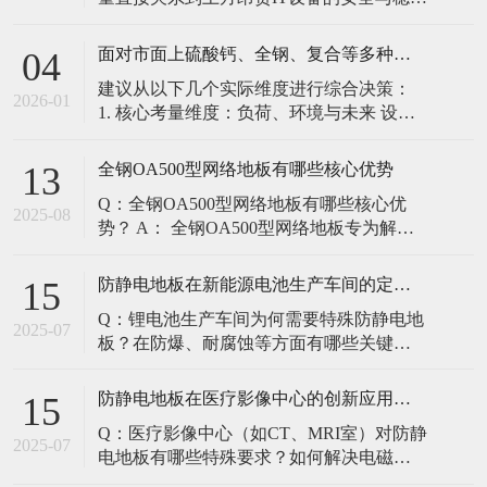
定。建立预防性维护制度，而非故障后维
修，是保障其长期可靠的关键。 1. 建立分
面对市面上硫酸钙、全钢、复合等多种类型的机房防静电地板，我们该如何科学选型？除了预算，更应该从哪些实际维度进行考量，以避免“过度配置”或“配置不足”？
04
级日常巡检与维护规程 每日/每周巡检（可
建议从以下几个实际维度进行综合决策：
由值班工程师执行）： 观： 巡检时观察地
2026-01
1. 核心考量维度：负荷、环境与未来 设备
面有无明显的水渍、油污或其它液体泼
负荷是决定性因素： 这是第一筛选条件。
洒。这是最高
您必须计算机房规划区域内最重设备的单
全钢OA500型网络地板有哪些核心优势
13
点载荷（通常指服务器机柜的支脚压
Q：全钢OA500型网络地板有哪些核心优
力）。 轻型机房（标准服务器/网络柜）：
2025-08
势？ A： 全钢OA500型网络地板专为解决
单点载荷通常在1960N，主流的优质复合地
现代智能楼宇布线复杂问题而设计，具备
板或标准全钢
以下核心优势： 高强度结构：采用优质冷
防静电地板在新能源电池生产车间的定制化解决方案
15
轧钢板拉伸焊接成型，表面磷化后静电喷
Q：锂电池生产车间为何需要特殊防静电地
塑，防锈耐磨，承重性能优异。 便捷布
2025-07
板？在防爆、耐腐蚀等方面有哪些关键技
线：配套活动线槽板设计，可轻松掀起盖
术？ A：新能源电池生产是静电敏感与高危
板铺设或维护管线（如强弱
环境并存的特殊场景，需要全方位防护方
防静电地板在医疗影像中心的创新应用方案
15
案： 一、锂电池生产的特殊挑战 爆炸性环
Q：医疗影像中心（如CT、MRI室）对防静
境要求 • 防爆等级：Ex IIB T4（ATEX认
2025-07
电地板有哪些特殊要求？如何解决电磁干
证） • 静电泄放速度：<0.
扰与静电防护的矛盾？ A：医疗影像中心的