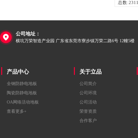
总数:231
公司地址：

横坑万荣智造产业园 广东省东莞市寮步镇万荣二路6号 12幢5楼
产品中心
关于立品
全钢防静电地板
公司简介
陶瓷防静电地板
公司环境
OA网络活动地板
公司活动
查看更多+
荣誉资质
合作客户