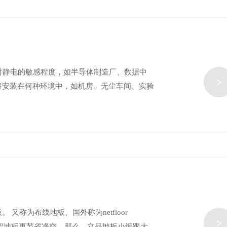
所对静电的敏感程度，如半导体制造厂、数据中
>
将安装在何种环境中，如机房、无尘车间、实验
。
称为布线地板、国外称为netfloor
>
统高架地板更节省净空。那么，立品地板小编跟大