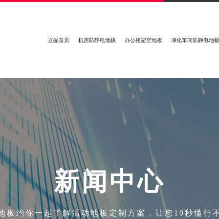
立品首页
机房防静电地板
办公楼架空地板
净化车间防静电地
新
闻
中
心
地板约你一起了解活动地板定制方案，让您10秒懂行