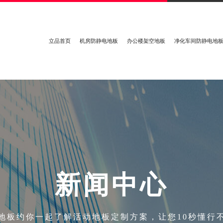
立品首页
机房防静电地板
办公楼架空地板
净化车间防静电地
新
闻
中
心
地板约你一起了解活动地板定制方案，让您10秒懂行