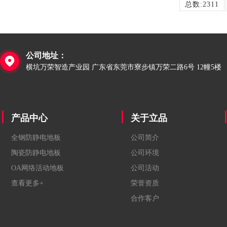
总数:2311
公司地址：

横坑万荣智造产业园 广东省东莞市寮步镇万荣二路6号 12幢5楼
产品中心
关于立品
全钢防静电地板
公司简介
陶瓷防静电地板
公司环境
OA网络活动地板
公司活动
查看更多+
荣誉资质
合作客户