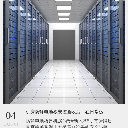
机房防静电地板安装验收后，在日常运维中常常被忽视。请问，一套规范的、可操作的维护规程应包含哪些内容？有哪些“小问题”若不及时处理，会演变成“大故障”？
04
防静电地板是机房的“活动地基”，其运维质
2026-01
量直接关系到上方昂贵IT设备的安全与稳