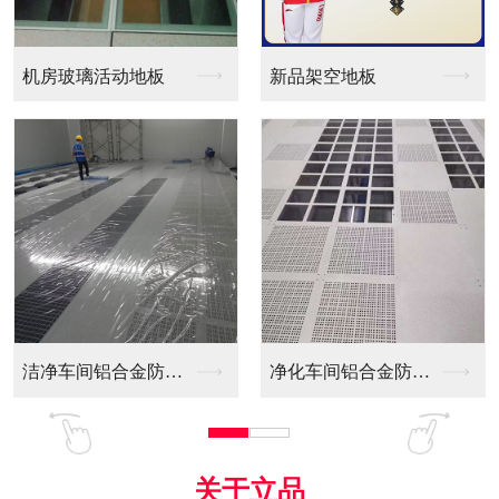
品架空地板
同质透心PVC防静电...
木基防
净化车间铝合金防静电...
全铝防静电地板
机房彩
关于立品