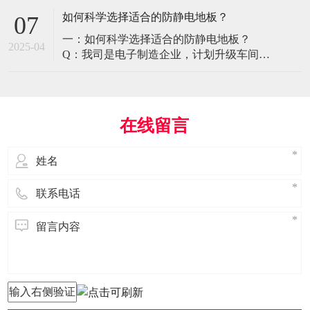
环境特殊性对防静电地板提出了前所未有
如何科学选择适合的防静电地板？
07
的挑战，需要突破传统技术框架： 一、医
一：如何科学选择适合的防静电地板？
疗影像环境的特殊需求 电磁兼容性要求 •
2025-04
Q：我司是电子制造企业，计划升级车间地
MRI室需完全无磁：磁化率<0.001（
面，需采购防静电地板。市面产品种类繁
多，如何选择适合的类型？需重点考察哪
些参数？ A： 防静电地板的选择需结合使
用场景、技术指标及长期维护成本综合考
在线留言
量。作为深耕行业多年的广东立品地板科
技，我们建议从以下维度进行筛选： 1