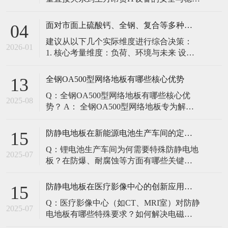
定。建立预防性维护制度，而非故障后维
修，是保障其长期可靠的关键。 1. 建立分
面对市面上硫酸钙、全钢、复合等多种类型的机房防静电地板，我们该如何科学选型？除了预算，更应该从哪些实际维度进行考量，以避免“过度配置”或“配置不足”？
04
级日常巡检与维护规程 每日/每周巡检（可
建议从以下几个实际维度进行综合决策：
由值班工程师执行）： 观： 巡检时观察地
2026-01
1. 核心考量维度：负荷、环境与未来 设备
面有无明显的水渍、油污或其它液体泼
负荷是决定性因素： 这是第一筛选条件。
洒。这是最高
您必须计算机房规划区域内最重设备的单
全钢OA500型网络地板有哪些核心优势
13
点载荷（通常指服务器机柜的支脚压
Q：全钢OA500型网络地板有哪些核心优
力）。 轻型机房（标准服务器/网络柜）：
2025-08
势？ A： 全钢OA500型网络地板专为解决
单点载荷通常在1960N，主流的优质复合地
现代智能楼宇布线复杂问题而设计，具备
板或标准全钢
以下核心优势： 高强度结构：采用优质冷
防静电地板在新能源电池生产车间的定制化解决方案
15
轧钢板拉伸焊接成型，表面磷化后静电喷
Q：锂电池生产车间为何需要特殊防静电地
塑，防锈耐磨，承重性能优异。 便捷布
2025-07
板？在防爆、耐腐蚀等方面有哪些关键技
线：配套活动线槽板设计，可轻松掀起盖
术？ A：新能源电池生产是静电敏感与高危
板铺设或维护管线（如强弱
环境并存的特殊场景，需要全方位防护方
防静电地板在医疗影像中心的创新应用方案
15
案： 一、锂电池生产的特殊挑战 爆炸性环
Q：医疗影像中心（如CT、MRI室）对防静
境要求 • 防爆等级：Ex IIB T4（ATEX认
2025-07
电地板有哪些特殊要求？如何解决电磁干
证） • 静电泄放速度：<0.
扰与静电防护的矛盾？ A：医疗影像中心的