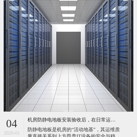
机房防静电地板安装验收后，在日常运维中常常被忽视。请问，一套规范的、可操作的维护规程应包含哪些内容？有哪些“小问题”若不及时处理，会演变成“大故障”？
04
防静电地板是机房的“活动地基”，其运维质
2026-01
量直接关系到上方昂贵IT设备的安全与稳