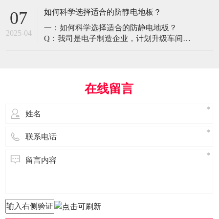
环境特殊性对防静电地板提出了前所未有
如何科学选择适合的防静电地板？
07
的挑战，需要突破传统技术框架： 一、医
一：如何科学选择适合的防静电地板？
疗影像环境的特殊需求 电磁兼容性要求 •
2025-04
Q：我司是电子制造企业，计划升级车间地
MRI室需完全无磁：磁化率<0.001（
面，需采购防静电地板。市面产品种类繁
多，如何选择适合的类型？需重点考察哪
些参数？ A： 防静电地板的选择需结合使
用场景、技术指标及长期维护成本综合考
在线留言
量。作为深耕行业多年的广东立品地板科
技，我们建议从以下维度进行筛选： 1