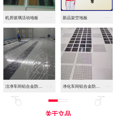
新品架空地板
同质透心PVC防静电...
净化车间铝合金防静电...
全铝防静电地板
关于立品