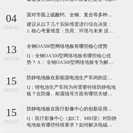
定。建立预防性维护制度，而非故障后维
修，是保障其长期可靠的关键。 1. 建立分
面对市面上硫酸钙、全钢、复合等多种类型的机房防静电地板，我们该如何科学选型？除了预算，更应该从哪些实际维度进行考量，以避免“过度配置”或“配置不足”？
04
级日常巡检与维护规程 每日/每周巡检（可
建议从以下几个实际维度进行综合决策：
由值班工程师执行）： 观： 巡检时观察地
2026-01
1. 核心考量维度：负荷、环境与未来 设备
面有无明显的水渍、油污或其它液体泼
负荷是决定性因素： 这是第一筛选条件。
洒。这是最高
您必须计算机房规划区域内最重设备的单
全钢OA500型网络地板有哪些核心优势
13
点载荷（通常指服务器机柜的支脚压
Q：全钢OA500型网络地板有哪些核心优
力）。 轻型机房（标准服务器/网络柜）：
2025-08
势？ A： 全钢OA500型网络地板专为解决
单点载荷通常在1960N，主流的优质复合地
现代智能楼宇布线复杂问题而设计，具备
板或标准全钢
以下核心优势： 高强度结构：采用优质冷
防静电地板在新能源电池生产车间的定制化解决方案
15
轧钢板拉伸焊接成型，表面磷化后静电喷
Q：锂电池生产车间为何需要特殊防静电地
塑，防锈耐磨，承重性能优异。 便捷布
2025-07
板？在防爆、耐腐蚀等方面有哪些关键技
线：配套活动线槽板设计，可轻松掀起盖
术？ A：新能源电池生产是静电敏感与高危
板铺设或维护管线（如强弱
环境并存的特殊场景，需要全方位防护方
防静电地板在医疗影像中心的创新应用方案
15
案： 一、锂电池生产的特殊挑战 爆炸性环
Q：医疗影像中心（如CT、MRI室）对防静
境要求 • 防爆等级：Ex IIB T4（ATEX认
2025-07
电地板有哪些特殊要求？如何解决电磁干
证） • 静电泄放速度：<0.
扰与静电防护的矛盾？ A：医疗影像中心的