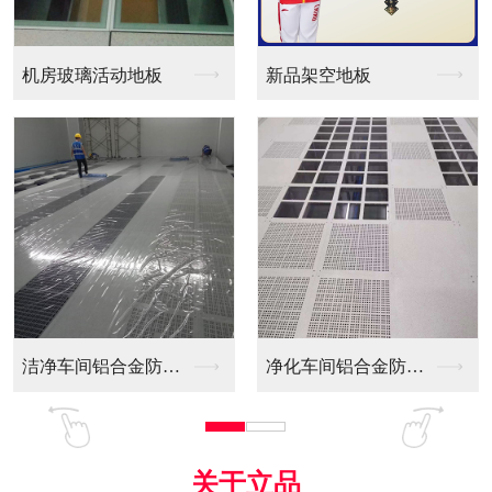
新品架空地板
同质透心PVC防静电...
间铝合金防静电...
净化车间铝合金防静电...
全铝防静电地板
关于立品