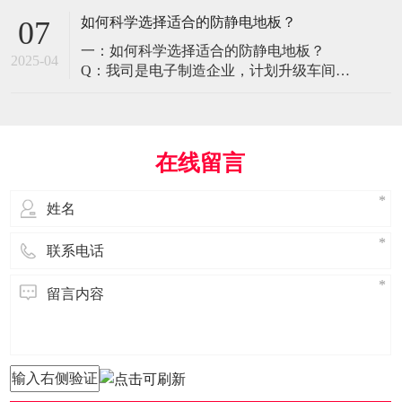
环境特殊性对防静电地板提出了前所未有
如何科学选择适合的防静电地板？
07
的挑战，需要突破传统技术框架： 一、医
一：如何科学选择适合的防静电地板？
疗影像环境的特殊需求 电磁兼容性要求 •
2025-04
Q：我司是电子制造企业，计划升级车间地
MRI室需完全无磁：磁化率<0.001（
面，需采购防静电地板。市面产品种类繁
多，如何选择适合的类型？需重点考察哪
些参数？ A： 防静电地板的选择需结合使
用场景、技术指标及长期维护成本综合考
在线留言
量。作为深耕行业多年的广东立品地板科
技，我们建议从以下维度进行筛选： 1