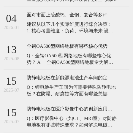
定。建立预防性维护制度，而非故障后维
修，是保障其长期可靠的关键。 1. 建立分
面对市面上硫酸钙、全钢、复合等多种类型的机房防静电地板，我们该如何科学选型？除了预算，更应该从哪些实际维度进行考量，以避免“过度配置”或“配置不足”？
04
级日常巡检与维护规程 每日/每周巡检（可
建议从以下几个实际维度进行综合决策：
由值班工程师执行）： 观： 巡检时观察地
2026-01
1. 核心考量维度：负荷、环境与未来 设备
面有无明显的水渍、油污或其它液体泼
负荷是决定性因素： 这是第一筛选条件。
洒。这是最高
您必须计算机房规划区域内最重设备的单
全钢OA500型网络地板有哪些核心优势
13
点载荷（通常指服务器机柜的支脚压
Q：全钢OA500型网络地板有哪些核心优
力）。 轻型机房（标准服务器/网络柜）：
2025-08
势？ A： 全钢OA500型网络地板专为解决
单点载荷通常在1960N，主流的优质复合地
现代智能楼宇布线复杂问题而设计，具备
板或标准全钢
以下核心优势： 高强度结构：采用优质冷
防静电地板在新能源电池生产车间的定制化解决方案
15
轧钢板拉伸焊接成型，表面磷化后静电喷
Q：锂电池生产车间为何需要特殊防静电地
塑，防锈耐磨，承重性能优异。 便捷布
2025-07
板？在防爆、耐腐蚀等方面有哪些关键技
线：配套活动线槽板设计，可轻松掀起盖
术？ A：新能源电池生产是静电敏感与高危
板铺设或维护管线（如强弱
环境并存的特殊场景，需要全方位防护方
防静电地板在医疗影像中心的创新应用方案
15
案： 一、锂电池生产的特殊挑战 爆炸性环
Q：医疗影像中心（如CT、MRI室）对防静
境要求 • 防爆等级：Ex IIB T4（ATEX认
2025-07
电地板有哪些特殊要求？如何解决电磁干
证） • 静电泄放速度：<0.
扰与静电防护的矛盾？ A：医疗影像中心的