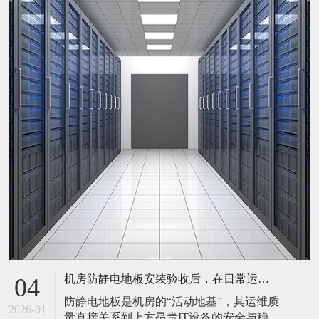
机房防静电地板安装验收后，在日常运维中常常被忽视。请问，一套规范的、可操作的维护规程应包含哪些内容？有哪些“小问题”若不及时处理，会演变成“大故障”？
04
防静电地板是机房的“活动地基”，其运维质
2026-01
量直接关系到上方昂贵IT设备的安全与稳