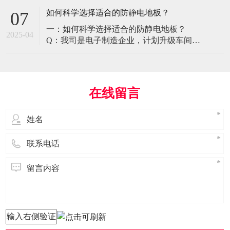
环境特殊性对防静电地板提出了前所未有
如何科学选择适合的防静电地板？
07
的挑战，需要突破传统技术框架： 一、医
一：如何科学选择适合的防静电地板？
疗影像环境的特殊需求 电磁兼容性要求 •
2025-04
Q：我司是电子制造企业，计划升级车间地
MRI室需完全无磁：磁化率<0.001（
面，需采购防静电地板。市面产品种类繁
多，如何选择适合的类型？需重点考察哪
些参数？ A： 防静电地板的选择需结合使
用场景、技术指标及长期维护成本综合考
在线留言
量。作为深耕行业多年的广东立品地板科
技，我们建议从以下维度进行筛选： 1