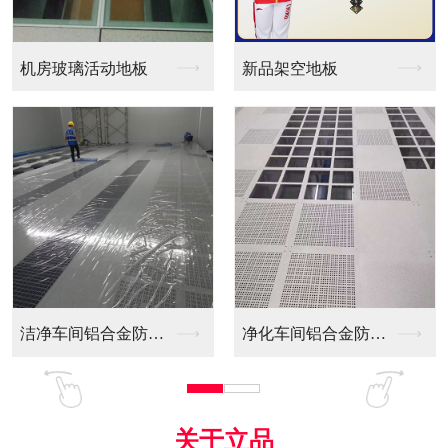
新品架空地板
同质透心PVC防静电...
净化车间铝合金防静电...
全铝防静电地板
关于立品