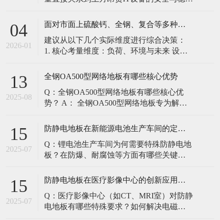
定。建立预防性维护制度，而非故障后维
修，是保障其长期可靠的关键。 1. 建立分
面对市面上硫酸钙、全钢、复合等多种类型的机房防静电地板，我们该如何科学选型？除了预算，更应该从哪些实际维度进行考量，以避免“过度配置”或“配置不足”？
04
级日常巡检与维护规程 每日/每周巡检（可
建议从以下几个实际维度进行综合决策：
由值班工程师执行）： 观： 巡检时观察地
2026-01
1. 核心考量维度：负荷、环境与未来 设备
面有无明显的水渍、油污或其它液体泼
负荷是决定性因素： 这是第一筛选条件。
洒。这是最高
您必须计算机房规划区域内最重设备的单
全钢OA500型网络地板有哪些核心优势
13
点载荷（通常指服务器机柜的支脚压
Q：全钢OA500型网络地板有哪些核心优
力）。 轻型机房（标准服务器/网络柜）：
2025-08
势？ A： 全钢OA500型网络地板专为解决
单点载荷通常在1960N，主流的优质复合地
现代智能楼宇布线复杂问题而设计，具备
板或标准全钢
以下核心优势： 高强度结构：采用优质冷
防静电地板在新能源电池生产车间的定制化解决方案
15
轧钢板拉伸焊接成型，表面磷化后静电喷
Q：锂电池生产车间为何需要特殊防静电地
塑，防锈耐磨，承重性能优异。 便捷布
2025-07
板？在防爆、耐腐蚀等方面有哪些关键技
线：配套活动线槽板设计，可轻松掀起盖
术？ A：新能源电池生产是静电敏感与高危
板铺设或维护管线（如强弱
环境并存的特殊场景，需要全方位防护方
防静电地板在医疗影像中心的创新应用方案
15
案： 一、锂电池生产的特殊挑战 爆炸性环
Q：医疗影像中心（如CT、MRI室）对防静
境要求 • 防爆等级：Ex IIB T4（ATEX认
2025-07
电地板有哪些特殊要求？如何解决电磁干
证） • 静电泄放速度：<0.
扰与静电防护的矛盾？ A：医疗影像中心的