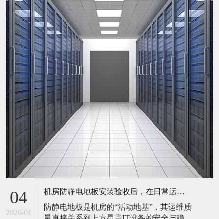
机房防静电地板安装验收后，在日常运维中常常被忽视。请问，一套规范的、可操作的维护规程应包含哪些内容？有哪些“小问题”若不及时处理，会演变成“大故障”？
04
防静电地板是机房的“活动地基”，其运维质
2026-01
量直接关系到上方昂贵IT设备的安全与稳