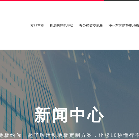
立品首页
机房防静电地板
办公楼架空地板
净化车间防静电地
新
闻
中
心
地板约你一起了解活动地板定制方案，让您10秒懂行