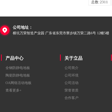
总数:2311
公司地址：

横坑万荣智造产业园 广东省东莞市寮步镇万荣二路6号 12幢5楼
产品中心
关于立品
全钢防静电地板
公司简介
陶瓷防静电地板
公司环境
OA网络活动地板
公司活动
查看更多+
荣誉资质
合作客户