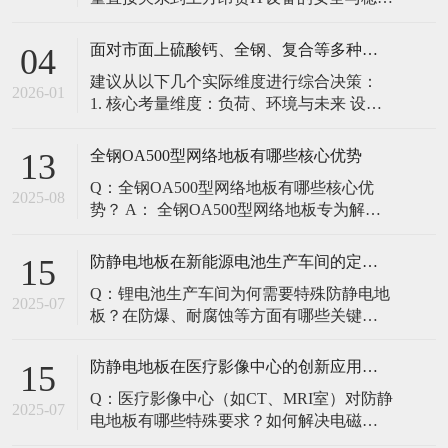
定。建立预防性维护制度，而非故障后维
修，是保障其长期可靠的关键。 1. 建立分
面对市面上硫酸钙、全钢、复合等多种类型的机房防静电地板，我们该如何科学选型？除了预算，更应该从哪些实际维度进行考量，以避免“过度配置”或“配置不足”？
04
级日常巡检与维护规程 每日/每周巡检（可
建议从以下几个实际维度进行综合决策：
由值班工程师执行）： 观： 巡检时观察地
2026-01
1. 核心考量维度：负荷、环境与未来 设备
面有无明显的水渍、油污或其它液体泼
负荷是决定性因素： 这是第一筛选条件。
洒。这是最高
您必须计算机房规划区域内最重设备的单
全钢OA500型网络地板有哪些核心优势
13
点载荷（通常指服务器机柜的支脚压
Q：全钢OA500型网络地板有哪些核心优
力）。 轻型机房（标准服务器/网络柜）：
2025-08
势？ A： 全钢OA500型网络地板专为解决
单点载荷通常在1960N，主流的优质复合地
现代智能楼宇布线复杂问题而设计，具备
板或标准全钢
以下核心优势： 高强度结构：采用优质冷
防静电地板在新能源电池生产车间的定制化解决方案
15
轧钢板拉伸焊接成型，表面磷化后静电喷
Q：锂电池生产车间为何需要特殊防静电地
塑，防锈耐磨，承重性能优异。 便捷布
2025-07
板？在防爆、耐腐蚀等方面有哪些关键技
线：配套活动线槽板设计，可轻松掀起盖
术？ A：新能源电池生产是静电敏感与高危
板铺设或维护管线（如强弱
环境并存的特殊场景，需要全方位防护方
防静电地板在医疗影像中心的创新应用方案
15
案： 一、锂电池生产的特殊挑战 爆炸性环
Q：医疗影像中心（如CT、MRI室）对防静
境要求 • 防爆等级：Ex IIB T4（ATEX认
2025-07
电地板有哪些特殊要求？如何解决电磁干
证） • 静电泄放速度：<0.
扰与静电防护的矛盾？ A：医疗影像中心的