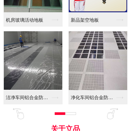
新品架空地板
同质透心PVC防静电...
净化车间铝合金防静电...
全铝防静电地板
关于立品