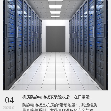
机房防静电地板安装验收后，在日常运维中常常被忽视。请问，一套规范的、可操作的维护规程应包含哪些内容？有哪些“小问题”若不及时处理，会演变成“大故障”？
04
防静电地板是机房的“活动地基”，其运维质
2026-01
量直接关系到上方昂贵IT设备的安全与稳