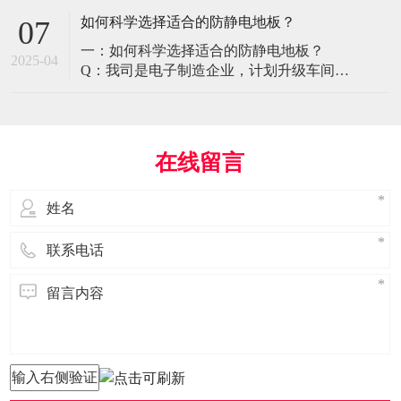
环境特殊性对防静电地板提出了前所未有
如何科学选择适合的防静电地板？
07
的挑战，需要突破传统技术框架： 一、医
一：如何科学选择适合的防静电地板？
疗影像环境的特殊需求 电磁兼容性要求 •
2025-04
Q：我司是电子制造企业，计划升级车间地
MRI室需完全无磁：磁化率<0.001（
面，需采购防静电地板。市面产品种类繁
多，如何选择适合的类型？需重点考察哪
些参数？ A： 防静电地板的选择需结合使
用场景、技术指标及长期维护成本综合考
在线留言
量。作为深耕行业多年的广东立品地板科
技，我们建议从以下维度进行筛选： 1