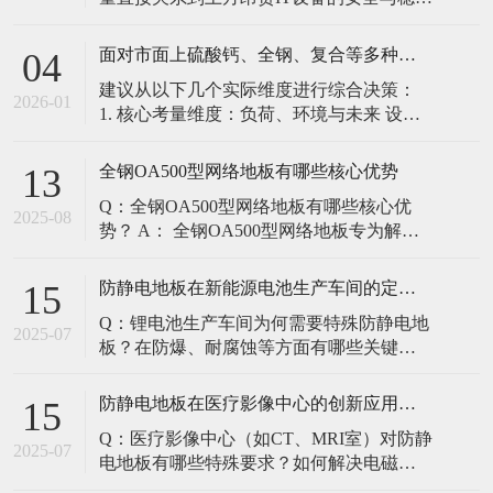
定。建立预防性维护制度，而非故障后维
修，是保障其长期可靠的关键。 1. 建立分
面对市面上硫酸钙、全钢、复合等多种类型的机房防静电地板，我们该如何科学选型？除了预算，更应该从哪些实际维度进行考量，以避免“过度配置”或“配置不足”？
04
级日常巡检与维护规程 每日/每周巡检（可
建议从以下几个实际维度进行综合决策：
由值班工程师执行）： 观： 巡检时观察地
2026-01
1. 核心考量维度：负荷、环境与未来 设备
面有无明显的水渍、油污或其它液体泼
负荷是决定性因素： 这是第一筛选条件。
洒。这是最高
您必须计算机房规划区域内最重设备的单
全钢OA500型网络地板有哪些核心优势
13
点载荷（通常指服务器机柜的支脚压
Q：全钢OA500型网络地板有哪些核心优
力）。 轻型机房（标准服务器/网络柜）：
2025-08
势？ A： 全钢OA500型网络地板专为解决
单点载荷通常在1960N，主流的优质复合地
现代智能楼宇布线复杂问题而设计，具备
板或标准全钢
以下核心优势： 高强度结构：采用优质冷
防静电地板在新能源电池生产车间的定制化解决方案
15
轧钢板拉伸焊接成型，表面磷化后静电喷
Q：锂电池生产车间为何需要特殊防静电地
塑，防锈耐磨，承重性能优异。 便捷布
2025-07
板？在防爆、耐腐蚀等方面有哪些关键技
线：配套活动线槽板设计，可轻松掀起盖
术？ A：新能源电池生产是静电敏感与高危
板铺设或维护管线（如强弱
环境并存的特殊场景，需要全方位防护方
防静电地板在医疗影像中心的创新应用方案
15
案： 一、锂电池生产的特殊挑战 爆炸性环
Q：医疗影像中心（如CT、MRI室）对防静
境要求 • 防爆等级：Ex IIB T4（ATEX认
2025-07
电地板有哪些特殊要求？如何解决电磁干
证） • 静电泄放速度：<0.
扰与静电防护的矛盾？ A：医疗影像中心的