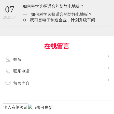
环境特殊性对防静电地板提出了前所未有
如何科学选择适合的防静电地板？
07
的挑战，需要突破传统技术框架： 一、医
一：如何科学选择适合的防静电地板？
疗影像环境的特殊需求 电磁兼容性要求 •
2025-04
Q：我司是电子制造企业，计划升级车间地
MRI室需完全无磁：磁化率<0.001（
面，需采购防静电地板。市面产品种类繁
多，如何选择适合的类型？需重点考察哪
些参数？ A： 防静电地板的选择需结合使
用场景、技术指标及长期维护成本综合考
在线留言
量。作为深耕行业多年的广东立品地板科
技，我们建议从以下维度进行筛选： 1