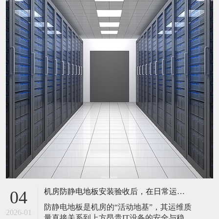
机房防静电地板安装验收后，在日常运维中常常被忽视。请问，一套规范的、可操作的维护规程应包含哪些内容？有哪些“小问题”若不及时处理，会演变成“大故障”？
04
防静电地板是机房的“活动地基”，其运维质
2026-01
量直接关系到上方昂贵IT设备的安全与稳