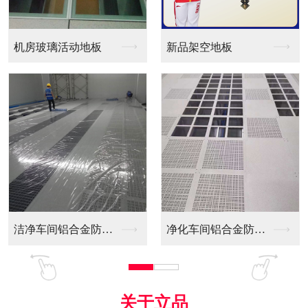
新品架空地板
同质透心PVC防静电...
净化车间铝合金防静电...
全铝防静电地板
关于立品