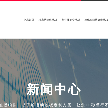
立品首页
机房防静电地板
办公楼架空地板
净化车间防静电地
新
闻
中
心
地板约你一起了解活动地板定制方案，让您10秒懂行