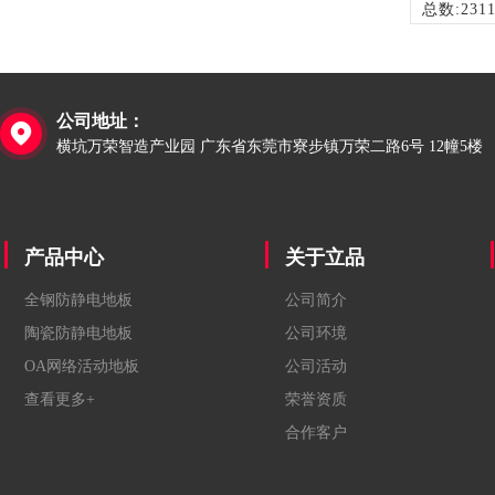
总数:231
公司地址：

横坑万荣智造产业园 广东省东莞市寮步镇万荣二路6号 12幢5楼
产品中心
关于立品
全钢防静电地板
公司简介
陶瓷防静电地板
公司环境
OA网络活动地板
公司活动
查看更多+
荣誉资质
合作客户