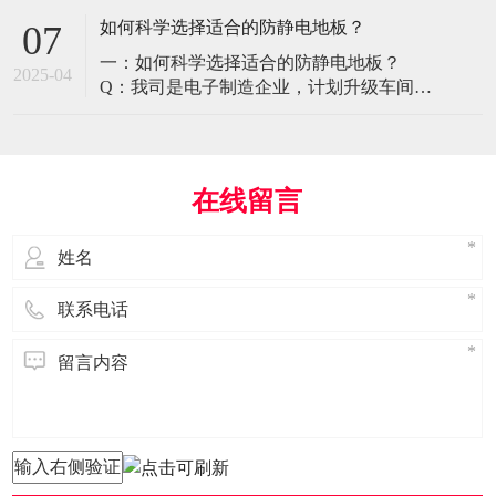
环境特殊性对防静电地板提出了前所未有
如何科学选择适合的防静电地板？
07
的挑战，需要突破传统技术框架： 一、医
一：如何科学选择适合的防静电地板？
疗影像环境的特殊需求 电磁兼容性要求 •
2025-04
Q：我司是电子制造企业，计划升级车间地
MRI室需完全无磁：磁化率<0.001（
面，需采购防静电地板。市面产品种类繁
多，如何选择适合的类型？需重点考察哪
些参数？ A： 防静电地板的选择需结合使
用场景、技术指标及长期维护成本综合考
在线留言
量。作为深耕行业多年的广东立品地板科
技，我们建议从以下维度进行筛选： 1