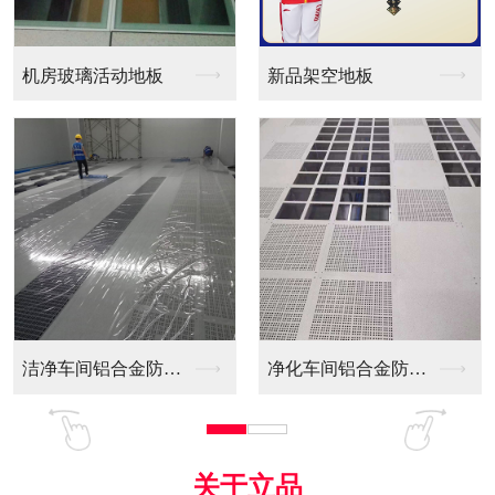
新品架空地板
同质透心PVC防静电...
净化车间铝合金防静电...
全铝防静电地板
关于立品