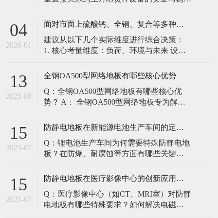
定。建立预防性维护制度，而非故障后维
修，是保障其长期可靠的关键。 1. 建立分
面对市面上硫酸钙、全钢、复合等多种类型的机房防静电地板，我们该如何科学选型？除了预算，更应该从哪些实际维度进行考量，以避免“过度配置”或“配置不足”？
04
级日常巡检与维护规程 每日/每周巡检（可
建议从以下几个实际维度进行综合决策：
由值班工程师执行）： 观： 巡检时观察地
2026-01
1. 核心考量维度：负荷、环境与未来 设备
面有无明显的水渍、油污或其它液体泼
负荷是决定性因素： 这是第一筛选条件。
洒。这是最高
您必须计算机房规划区域内最重设备的单
全钢OA500型网络地板有哪些核心优势
13
点载荷（通常指服务器机柜的支脚压
Q：全钢OA500型网络地板有哪些核心优
力）。 轻型机房（标准服务器/网络柜）：
2025-08
势？ A： 全钢OA500型网络地板专为解决
单点载荷通常在1960N，主流的优质复合地
现代智能楼宇布线复杂问题而设计，具备
板或标准全钢
以下核心优势： 高强度结构：采用优质冷
防静电地板在新能源电池生产车间的定制化解决方案
15
轧钢板拉伸焊接成型，表面磷化后静电喷
Q：锂电池生产车间为何需要特殊防静电地
塑，防锈耐磨，承重性能优异。 便捷布
2025-07
板？在防爆、耐腐蚀等方面有哪些关键技
线：配套活动线槽板设计，可轻松掀起盖
术？ A：新能源电池生产是静电敏感与高危
板铺设或维护管线（如强弱
环境并存的特殊场景，需要全方位防护方
防静电地板在医疗影像中心的创新应用方案
15
案： 一、锂电池生产的特殊挑战 爆炸性环
Q：医疗影像中心（如CT、MRI室）对防静
境要求 • 防爆等级：Ex IIB T4（ATEX认
2025-07
电地板有哪些特殊要求？如何解决电磁干
证） • 静电泄放速度：<0.
扰与静电防护的矛盾？ A：医疗影像中心的