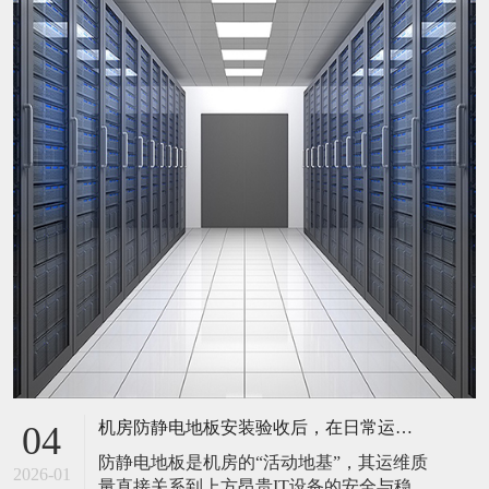
机房防静电地板安装验收后，在日常运维中常常被忽视。请问，一套规范的、可操作的维护规程应包含哪些内容？有哪些“小问题”若不及时处理，会演变成“大故障”？
04
防静电地板是机房的“活动地基”，其运维质
2026-01
量直接关系到上方昂贵IT设备的安全与稳