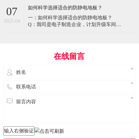
环境特殊性对防静电地板提出了前所未有
如何科学选择适合的防静电地板？
07
的挑战，需要突破传统技术框架： 一、医
一：如何科学选择适合的防静电地板？
疗影像环境的特殊需求 电磁兼容性要求 •
2025-04
Q：我司是电子制造企业，计划升级车间地
MRI室需完全无磁：磁化率<0.001（
面，需采购防静电地板。市面产品种类繁
多，如何选择适合的类型？需重点考察哪
些参数？ A： 防静电地板的选择需结合使
用场景、技术指标及长期维护成本综合考
在线留言
量。作为深耕行业多年的广东立品地板科
技，我们建议从以下维度进行筛选： 1