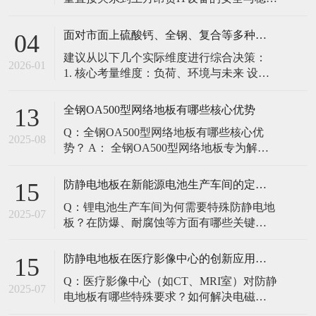
定。建立预防性维护制度，而非故障后维
修，是保障其长期可靠的关键。 1. 建立分
面对市面上硫酸钙、全钢、复合等多种类型的机房防静电地板，我们该如何科学选型？除了预算，更应该从哪些实际维度进行考量，以避免“过度配置”或“配置不足”？
04
级日常巡检与维护规程 每日/每周巡检（可
建议从以下几个实际维度进行综合决策：
由值班工程师执行）： 观： 巡检时观察地
2026-01
1. 核心考量维度：负荷、环境与未来 设备
面有无明显的水渍、油污或其它液体泼
负荷是决定性因素： 这是第一筛选条件。
洒。这是最高
您必须计算机房规划区域内最重设备的单
全钢OA500型网络地板有哪些核心优势
13
点载荷（通常指服务器机柜的支脚压
Q：全钢OA500型网络地板有哪些核心优
力）。 轻型机房（标准服务器/网络柜）：
2025-08
势？ A： 全钢OA500型网络地板专为解决
单点载荷通常在1960N，主流的优质复合地
现代智能楼宇布线复杂问题而设计，具备
板或标准全钢
以下核心优势： 高强度结构：采用优质冷
防静电地板在新能源电池生产车间的定制化解决方案
15
轧钢板拉伸焊接成型，表面磷化后静电喷
Q：锂电池生产车间为何需要特殊防静电地
塑，防锈耐磨，承重性能优异。 便捷布
2025-07
板？在防爆、耐腐蚀等方面有哪些关键技
线：配套活动线槽板设计，可轻松掀起盖
术？ A：新能源电池生产是静电敏感与高危
板铺设或维护管线（如强弱
环境并存的特殊场景，需要全方位防护方
防静电地板在医疗影像中心的创新应用方案
15
案： 一、锂电池生产的特殊挑战 爆炸性环
Q：医疗影像中心（如CT、MRI室）对防静
境要求 • 防爆等级：Ex IIB T4（ATEX认
2025-07
电地板有哪些特殊要求？如何解决电磁干
证） • 静电泄放速度：<0.
扰与静电防护的矛盾？ A：医疗影像中心的