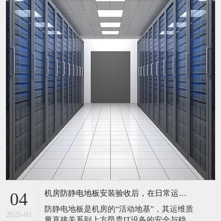
机房防静电地板安装验收后，在日常运维中常常被忽视。请问，一套规范的、可操作的维护规程应包含哪些内容？有哪些“小问题”若不及时处理，会演变成“大故障”？
04
防静电地板是机房的“活动地基”，其运维质
2026-01
量直接关系到上方昂贵IT设备的安全与稳