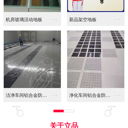
新品架空地板
同质透心PVC防静电...
净化车间铝合金防静电...
全铝防静电地板
关于立品