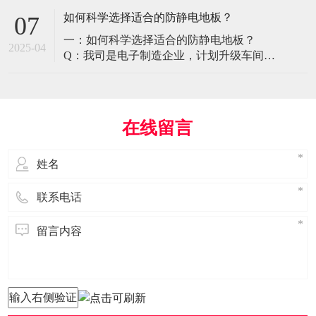
环境特殊性对防静电地板提出了前所未有
如何科学选择适合的防静电地板？
07
的挑战，需要突破传统技术框架： 一、医
一：如何科学选择适合的防静电地板？
疗影像环境的特殊需求 电磁兼容性要求 •
2025-04
Q：我司是电子制造企业，计划升级车间地
MRI室需完全无磁：磁化率<0.001（
面，需采购防静电地板。市面产品种类繁
多，如何选择适合的类型？需重点考察哪
些参数？ A： 防静电地板的选择需结合使
用场景、技术指标及长期维护成本综合考
在线留言
量。作为深耕行业多年的广东立品地板科
技，我们建议从以下维度进行筛选： 1