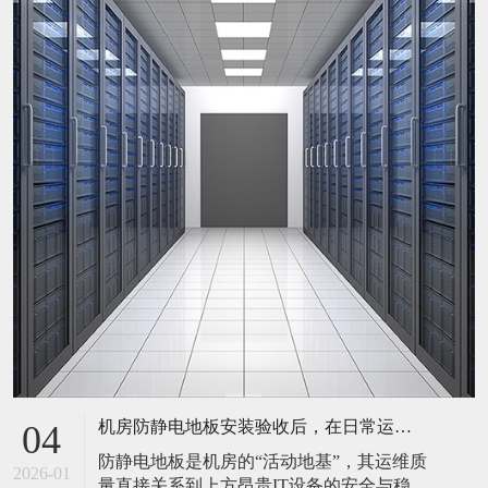
机房防静电地板安装验收后，在日常运维中常常被忽视。请问，一套规范的、可操作的维护规程应包含哪些内容？有哪些“小问题”若不及时处理，会演变成“大故障”？
04
防静电地板是机房的“活动地基”，其运维质
2026-01
量直接关系到上方昂贵IT设备的安全与稳