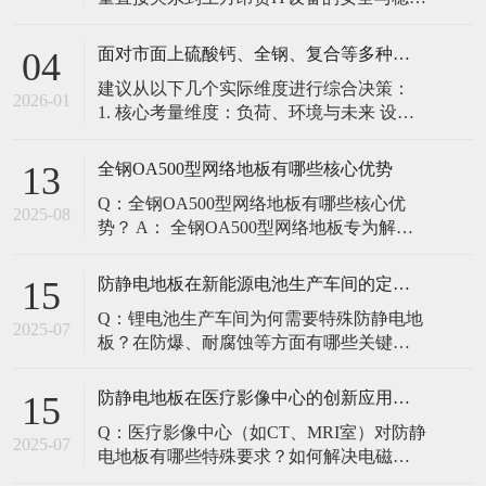
定。建立预防性维护制度，而非故障后维
修，是保障其长期可靠的关键。 1. 建立分
面对市面上硫酸钙、全钢、复合等多种类型的机房防静电地板，我们该如何科学选型？除了预算，更应该从哪些实际维度进行考量，以避免“过度配置”或“配置不足”？
04
级日常巡检与维护规程 每日/每周巡检（可
建议从以下几个实际维度进行综合决策：
由值班工程师执行）： 观： 巡检时观察地
2026-01
1. 核心考量维度：负荷、环境与未来 设备
面有无明显的水渍、油污或其它液体泼
负荷是决定性因素： 这是第一筛选条件。
洒。这是最高
您必须计算机房规划区域内最重设备的单
全钢OA500型网络地板有哪些核心优势
13
点载荷（通常指服务器机柜的支脚压
Q：全钢OA500型网络地板有哪些核心优
力）。 轻型机房（标准服务器/网络柜）：
2025-08
势？ A： 全钢OA500型网络地板专为解决
单点载荷通常在1960N，主流的优质复合地
现代智能楼宇布线复杂问题而设计，具备
板或标准全钢
以下核心优势： 高强度结构：采用优质冷
防静电地板在新能源电池生产车间的定制化解决方案
15
轧钢板拉伸焊接成型，表面磷化后静电喷
Q：锂电池生产车间为何需要特殊防静电地
塑，防锈耐磨，承重性能优异。 便捷布
2025-07
板？在防爆、耐腐蚀等方面有哪些关键技
线：配套活动线槽板设计，可轻松掀起盖
术？ A：新能源电池生产是静电敏感与高危
板铺设或维护管线（如强弱
环境并存的特殊场景，需要全方位防护方
防静电地板在医疗影像中心的创新应用方案
15
案： 一、锂电池生产的特殊挑战 爆炸性环
Q：医疗影像中心（如CT、MRI室）对防静
境要求 • 防爆等级：Ex IIB T4（ATEX认
2025-07
电地板有哪些特殊要求？如何解决电磁干
证） • 静电泄放速度：<0.
扰与静电防护的矛盾？ A：医疗影像中心的