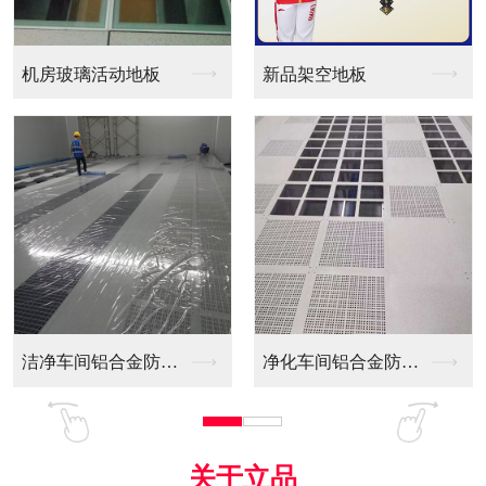
新品架空地板
同质透心PVC防静电...
净化车间铝合金防静电...
全铝防静电地板
关于立品