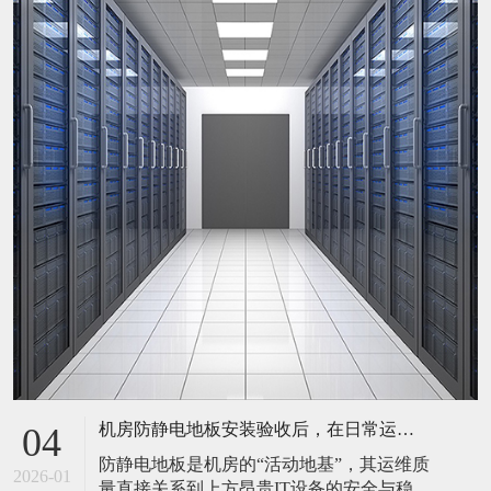
机房防静电地板安装验收后，在日常运维中常常被忽视。请问，一套规范的、可操作的维护规程应包含哪些内容？有哪些“小问题”若不及时处理，会演变成“大故障”？
04
防静电地板是机房的“活动地基”，其运维质
2026-01
量直接关系到上方昂贵IT设备的安全与稳