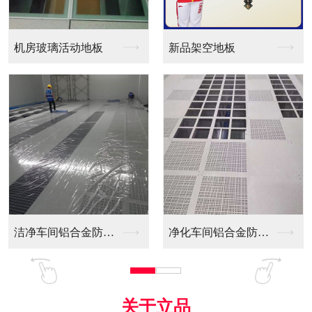
新品架空地板
同质透心PVC防静电...
净化车间铝合金防静电...
全铝防静电地板
关于立品