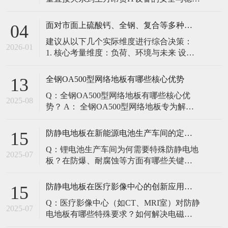
定。建立预防性维护制度，而非故障后维
修，是保障其长期可靠的关键。 1. 建立分
面对市面上硫酸钙、全钢、复合等多种类型的机房防静电地板，我们该如何科学选型？除了预算，更应该从哪些实际维度进行考量，以避免“过度配置”或“配置不足”？
04
级日常巡检与维护规程 每日/每周巡检（可
建议从以下几个实际维度进行综合决策：
由值班工程师执行）： 观： 巡检时观察地
2026-01
1. 核心考量维度：负荷、环境与未来 设备
面有无明显的水渍、油污或其它液体泼
负荷是决定性因素： 这是第一筛选条件。
洒。这是最高
您必须计算机房规划区域内最重设备的单
全钢OA500型网络地板有哪些核心优势
13
点载荷（通常指服务器机柜的支脚压
Q：全钢OA500型网络地板有哪些核心优
力）。 轻型机房（标准服务器/网络柜）：
2025-08
势？ A： 全钢OA500型网络地板专为解决
单点载荷通常在1960N，主流的优质复合地
现代智能楼宇布线复杂问题而设计，具备
板或标准全钢
以下核心优势： 高强度结构：采用优质冷
防静电地板在新能源电池生产车间的定制化解决方案
15
轧钢板拉伸焊接成型，表面磷化后静电喷
Q：锂电池生产车间为何需要特殊防静电地
塑，防锈耐磨，承重性能优异。 便捷布
2025-07
板？在防爆、耐腐蚀等方面有哪些关键技
线：配套活动线槽板设计，可轻松掀起盖
术？ A：新能源电池生产是静电敏感与高危
板铺设或维护管线（如强弱
环境并存的特殊场景，需要全方位防护方
防静电地板在医疗影像中心的创新应用方案
15
案： 一、锂电池生产的特殊挑战 爆炸性环
Q：医疗影像中心（如CT、MRI室）对防静
境要求 • 防爆等级：Ex IIB T4（ATEX认
2025-07
电地板有哪些特殊要求？如何解决电磁干
证） • 静电泄放速度：<0.
扰与静电防护的矛盾？ A：医疗影像中心的