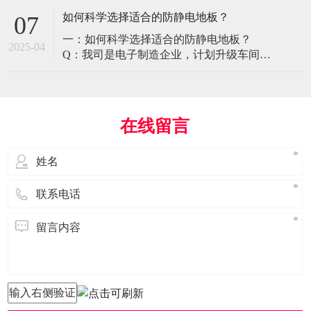
环境特殊性对防静电地板提出了前所未有
如何科学选择适合的防静电地板？
07
的挑战，需要突破传统技术框架： 一、医
一：如何科学选择适合的防静电地板？
疗影像环境的特殊需求 电磁兼容性要求 •
2025-04
Q：我司是电子制造企业，计划升级车间地
MRI室需完全无磁：磁化率<0.001（
面，需采购防静电地板。市面产品种类繁
多，如何选择适合的类型？需重点考察哪
些参数？ A： 防静电地板的选择需结合使
用场景、技术指标及长期维护成本综合考
在线留言
量。作为深耕行业多年的广东立品地板科
技，我们建议从以下维度进行筛选： 1