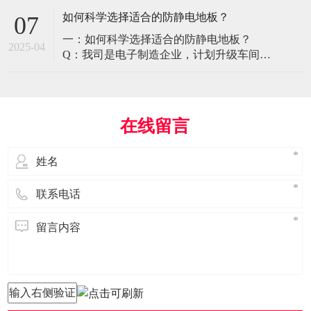
环境特殊性对防静电地板提出了前所未有
如何科学选择适合的防静电地板？
07
的挑战，需要突破传统技术框架： 一、医
一：如何科学选择适合的防静电地板？
疗影像环境的特殊需求 电磁兼容性要求 •
2025-04
Q：我司是电子制造企业，计划升级车间地
MRI室需完全无磁：磁化率<0.001（
面，需采购防静电地板。市面产品种类繁
多，如何选择适合的类型？需重点考察哪
些参数？ A： 防静电地板的选择需结合使
用场景、技术指标及长期维护成本综合考
在线留言
量。作为深耕行业多年的广东立品地板科
技，我们建议从以下维度进行筛选： 1