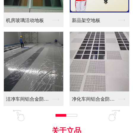
新品架空地板
同质透心PVC防静电...
间铝合金防静电...
净化车间铝合金防静电...
全铝防静电地板
关于立品