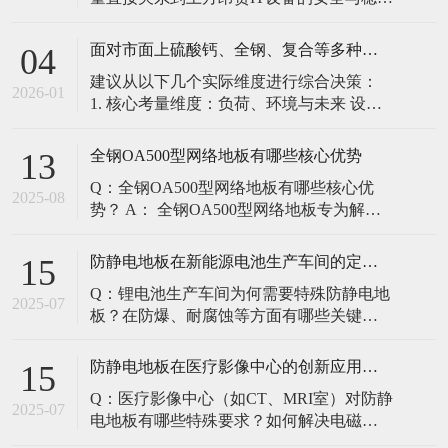
定。建立预防性维护制度，而非故障后维
修，是保障其长期可靠的关键。 1. 建立分
面对市面上硫酸钙、全钢、复合等多种类型的机房防静电地板，我们该如何科学选型？除了预算，更应该从哪些实际维度进行考量，以避免“过度配置”或“配置不足”？
04
级日常巡检与维护规程 每日/每周巡检（可
建议从以下几个实际维度进行综合决策：
由值班工程师执行）： 观： 巡检时观察地
2026-01
1. 核心考量维度：负荷、环境与未来 设备
面有无明显的水渍、油污或其它液体泼
负荷是决定性因素： 这是第一筛选条件。
洒。这是最高
您必须计算机房规划区域内最重设备的单
全钢OA500型网络地板有哪些核心优势
13
点载荷（通常指服务器机柜的支脚压
Q：全钢OA500型网络地板有哪些核心优
力）。 轻型机房（标准服务器/网络柜）：
2025-08
势？ A： 全钢OA500型网络地板专为解决
单点载荷通常在1960N，主流的优质复合地
现代智能楼宇布线复杂问题而设计，具备
板或标准全钢
以下核心优势： 高强度结构：采用优质冷
防静电地板在新能源电池生产车间的定制化解决方案
15
轧钢板拉伸焊接成型，表面磷化后静电喷
Q：锂电池生产车间为何需要特殊防静电地
塑，防锈耐磨，承重性能优异。 便捷布
2025-07
板？在防爆、耐腐蚀等方面有哪些关键技
线：配套活动线槽板设计，可轻松掀起盖
术？ A：新能源电池生产是静电敏感与高危
板铺设或维护管线（如强弱
环境并存的特殊场景，需要全方位防护方
防静电地板在医疗影像中心的创新应用方案
15
案： 一、锂电池生产的特殊挑战 爆炸性环
Q：医疗影像中心（如CT、MRI室）对防静
境要求 • 防爆等级：Ex IIB T4（ATEX认
2025-07
电地板有哪些特殊要求？如何解决电磁干
证） • 静电泄放速度：<0.
扰与静电防护的矛盾？ A：医疗影像中心的