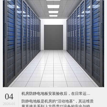
机房防静电地板安装验收后，在日常运维中常常被忽视。请问，一套规范的、可操作的维护规程应包含哪些内容？有哪些“小问题”若不及时处理，会演变成“大故障”？
04
防静电地板是机房的“活动地基”，其运维质
2026-01
量直接关系到上方昂贵IT设备的安全与稳