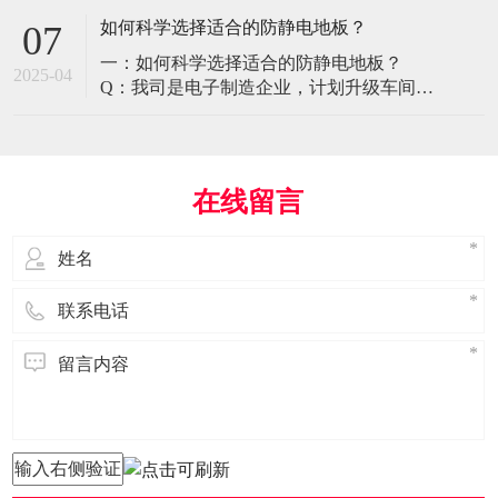
环境特殊性对防静电地板提出了前所未有
如何科学选择适合的防静电地板？
07
的挑战，需要突破传统技术框架： 一、医
一：如何科学选择适合的防静电地板？
疗影像环境的特殊需求 电磁兼容性要求 •
2025-04
Q：我司是电子制造企业，计划升级车间地
MRI室需完全无磁：磁化率<0.001（
面，需采购防静电地板。市面产品种类繁
多，如何选择适合的类型？需重点考察哪
些参数？ A： 防静电地板的选择需结合使
用场景、技术指标及长期维护成本综合考
在线留言
量。作为深耕行业多年的广东立品地板科
技，我们建议从以下维度进行筛选： 1