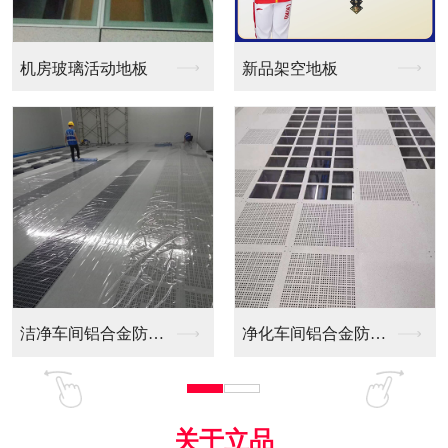
新品架空地板
同质透心PVC防静电...
净化车间铝合金防静电...
全铝防静电地板
关于立品