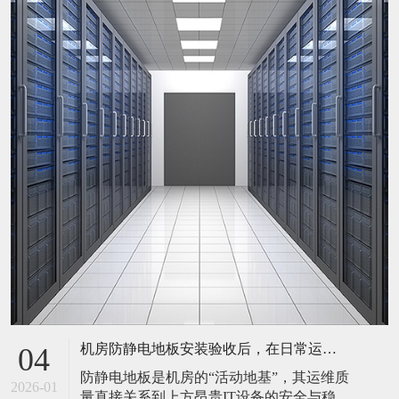
机房防静电地板安装验收后，在日常运维中常常被忽视。请问，一套规范的、可操作的维护规程应包含哪些内容？有哪些“小问题”若不及时处理，会演变成“大故障”？
04
防静电地板是机房的“活动地基”，其运维质
2026-01
量直接关系到上方昂贵IT设备的安全与稳