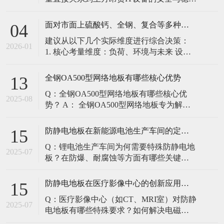
定。建立预防性维护制度，而非故障后维
修，是保障其长期可靠的关键。 1. 建立分
面对市面上硫酸钙、全钢、复合等多种类型的机房防静电地板，我们该如何科学选型？除了预算，更应该从哪些实际维度进行考量，以避免“过度配置”或“配置不足”？
04
级日常巡检与维护规程 每日/每周巡检（可
建议从以下几个实际维度进行综合决策：
由值班工程师执行）： 观： 巡检时观察地
2026-01
1. 核心考量维度：负荷、环境与未来 设备
面有无明显的水渍、油污或其它液体泼
负荷是决定性因素： 这是第一筛选条件。
洒。这是最高
您必须计算机房规划区域内最重设备的单
全钢OA500型网络地板有哪些核心优势
13
点载荷（通常指服务器机柜的支脚压
Q：全钢OA500型网络地板有哪些核心优
力）。 轻型机房（标准服务器/网络柜）：
2025-08
势？ A： 全钢OA500型网络地板专为解决
单点载荷通常在1960N，主流的优质复合地
现代智能楼宇布线复杂问题而设计，具备
板或标准全钢
以下核心优势： 高强度结构：采用优质冷
防静电地板在新能源电池生产车间的定制化解决方案
15
轧钢板拉伸焊接成型，表面磷化后静电喷
Q：锂电池生产车间为何需要特殊防静电地
塑，防锈耐磨，承重性能优异。 便捷布
2025-07
板？在防爆、耐腐蚀等方面有哪些关键技
线：配套活动线槽板设计，可轻松掀起盖
术？ A：新能源电池生产是静电敏感与高危
板铺设或维护管线（如强弱
环境并存的特殊场景，需要全方位防护方
防静电地板在医疗影像中心的创新应用方案
15
案： 一、锂电池生产的特殊挑战 爆炸性环
Q：医疗影像中心（如CT、MRI室）对防静
境要求 • 防爆等级：Ex IIB T4（ATEX认
2025-07
电地板有哪些特殊要求？如何解决电磁干
证） • 静电泄放速度：<0.
扰与静电防护的矛盾？ A：医疗影像中心的