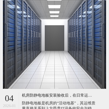
机房防静电地板安装验收后，在日常运维中常常被忽视。请问，一套规范的、可操作的维护规程应包含哪些内容？有哪些“小问题”若不及时处理，会演变成“大故障”？
04
防静电地板是机房的“活动地基”，其运维质
2026-01
量直接关系到上方昂贵IT设备的安全与稳