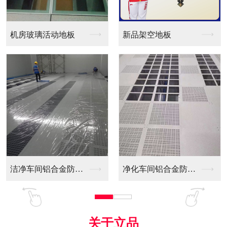
新品架空地板
同质透心PVC防静电...
净化车间铝合金防静电...
全铝防静电地板
关于立品