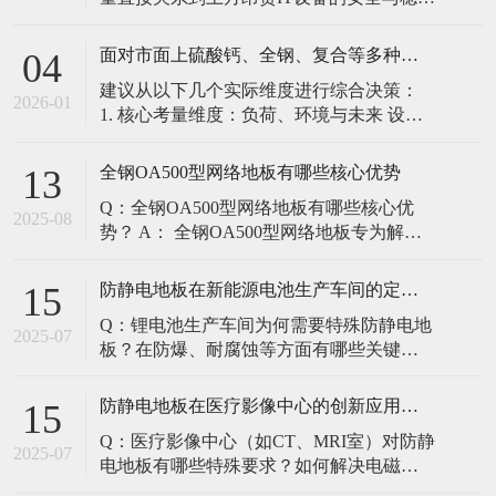
定。建立预防性维护制度，而非故障后维
修，是保障其长期可靠的关键。 1. 建立分
面对市面上硫酸钙、全钢、复合等多种类型的机房防静电地板，我们该如何科学选型？除了预算，更应该从哪些实际维度进行考量，以避免“过度配置”或“配置不足”？
04
级日常巡检与维护规程 每日/每周巡检（可
建议从以下几个实际维度进行综合决策：
由值班工程师执行）： 观： 巡检时观察地
2026-01
1. 核心考量维度：负荷、环境与未来 设备
面有无明显的水渍、油污或其它液体泼
负荷是决定性因素： 这是第一筛选条件。
洒。这是最高
您必须计算机房规划区域内最重设备的单
全钢OA500型网络地板有哪些核心优势
13
点载荷（通常指服务器机柜的支脚压
Q：全钢OA500型网络地板有哪些核心优
力）。 轻型机房（标准服务器/网络柜）：
2025-08
势？ A： 全钢OA500型网络地板专为解决
单点载荷通常在1960N，主流的优质复合地
现代智能楼宇布线复杂问题而设计，具备
板或标准全钢
以下核心优势： 高强度结构：采用优质冷
防静电地板在新能源电池生产车间的定制化解决方案
15
轧钢板拉伸焊接成型，表面磷化后静电喷
Q：锂电池生产车间为何需要特殊防静电地
塑，防锈耐磨，承重性能优异。 便捷布
2025-07
板？在防爆、耐腐蚀等方面有哪些关键技
线：配套活动线槽板设计，可轻松掀起盖
术？ A：新能源电池生产是静电敏感与高危
板铺设或维护管线（如强弱
环境并存的特殊场景，需要全方位防护方
防静电地板在医疗影像中心的创新应用方案
15
案： 一、锂电池生产的特殊挑战 爆炸性环
Q：医疗影像中心（如CT、MRI室）对防静
境要求 • 防爆等级：Ex IIB T4（ATEX认
2025-07
电地板有哪些特殊要求？如何解决电磁干
证） • 静电泄放速度：<0.
扰与静电防护的矛盾？ A：医疗影像中心的