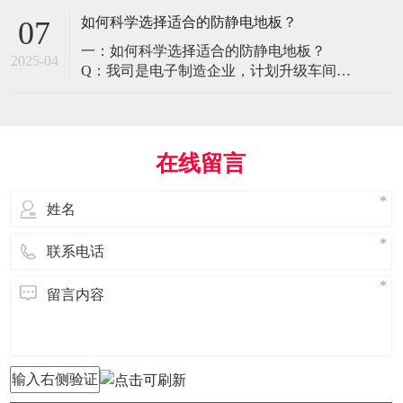
环境特殊性对防静电地板提出了前所未有
如何科学选择适合的防静电地板？
07
的挑战，需要突破传统技术框架： 一、医
一：如何科学选择适合的防静电地板？
疗影像环境的特殊需求 电磁兼容性要求 •
2025-04
Q：我司是电子制造企业，计划升级车间地
MRI室需完全无磁：磁化率<0.001（
面，需采购防静电地板。市面产品种类繁
多，如何选择适合的类型？需重点考察哪
些参数？ A： 防静电地板的选择需结合使
用场景、技术指标及长期维护成本综合考
在线留言
量。作为深耕行业多年的广东立品地板科
技，我们建议从以下维度进行筛选： 1