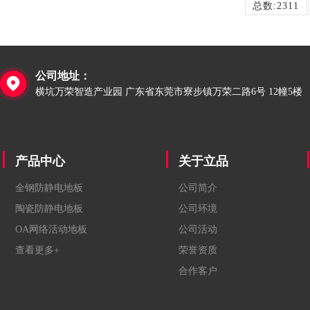
总数:2311
公司地址：

横坑万荣智造产业园 广东省东莞市寮步镇万荣二路6号 12幢5楼
产品中心
关于立品
全钢防静电地板
公司简介
陶瓷防静电地板
公司环境
OA网络活动地板
公司活动
查看更多+
荣誉资质
合作客户