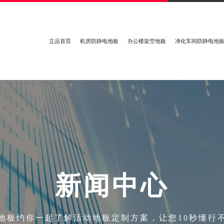
立品首页
机房防静电地板
办公楼架空地板
净化车间防静电地
新
闻
中
心
地板约你一起了解活动地板定制方案，让您10秒懂行