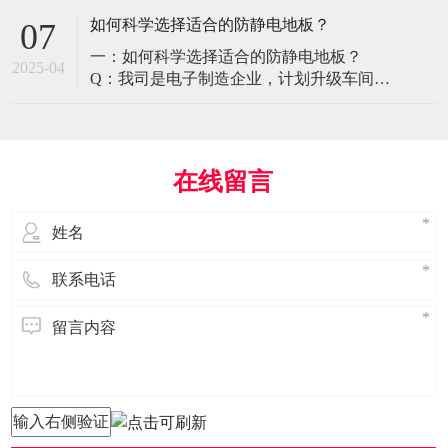
环境特殊性对防静电地板提出了前所未有
如何科学选择适合的防静电地板？
07
的挑战，需要突破传统技术框架： 一、医
一：如何科学选择适合的防静电地板？
疗影像环境的特殊需求 电磁兼容性要求 •
2025-04
Q：我司是电子制造企业，计划升级车间地
MRI室需完全无磁：磁化率<0.001（
面，需采购防静电地板。市面产品种类繁
多，如何选择适合的类型？需重点考察哪
些参数？ A： 防静电地板的选择需结合使
用场景、技术指标及长期维护成本综合考
在线留言
量。作为深耕行业多年的广东立品地板科
技，我们建议从以下维度进行筛选： 1