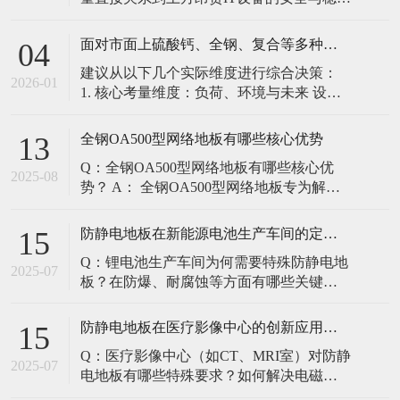
定。建立预防性维护制度，而非故障后维
修，是保障其长期可靠的关键。 1. 建立分
面对市面上硫酸钙、全钢、复合等多种类型的机房防静电地板，我们该如何科学选型？除了预算，更应该从哪些实际维度进行考量，以避免“过度配置”或“配置不足”？
04
级日常巡检与维护规程 每日/每周巡检（可
建议从以下几个实际维度进行综合决策：
由值班工程师执行）： 观： 巡检时观察地
2026-01
1. 核心考量维度：负荷、环境与未来 设备
面有无明显的水渍、油污或其它液体泼
负荷是决定性因素： 这是第一筛选条件。
洒。这是最高
您必须计算机房规划区域内最重设备的单
全钢OA500型网络地板有哪些核心优势
13
点载荷（通常指服务器机柜的支脚压
Q：全钢OA500型网络地板有哪些核心优
力）。 轻型机房（标准服务器/网络柜）：
2025-08
势？ A： 全钢OA500型网络地板专为解决
单点载荷通常在1960N，主流的优质复合地
现代智能楼宇布线复杂问题而设计，具备
板或标准全钢
以下核心优势： 高强度结构：采用优质冷
防静电地板在新能源电池生产车间的定制化解决方案
15
轧钢板拉伸焊接成型，表面磷化后静电喷
Q：锂电池生产车间为何需要特殊防静电地
塑，防锈耐磨，承重性能优异。 便捷布
2025-07
板？在防爆、耐腐蚀等方面有哪些关键技
线：配套活动线槽板设计，可轻松掀起盖
术？ A：新能源电池生产是静电敏感与高危
板铺设或维护管线（如强弱
环境并存的特殊场景，需要全方位防护方
防静电地板在医疗影像中心的创新应用方案
15
案： 一、锂电池生产的特殊挑战 爆炸性环
Q：医疗影像中心（如CT、MRI室）对防静
境要求 • 防爆等级：Ex IIB T4（ATEX认
2025-07
电地板有哪些特殊要求？如何解决电磁干
证） • 静电泄放速度：<0.
扰与静电防护的矛盾？ A：医疗影像中心的