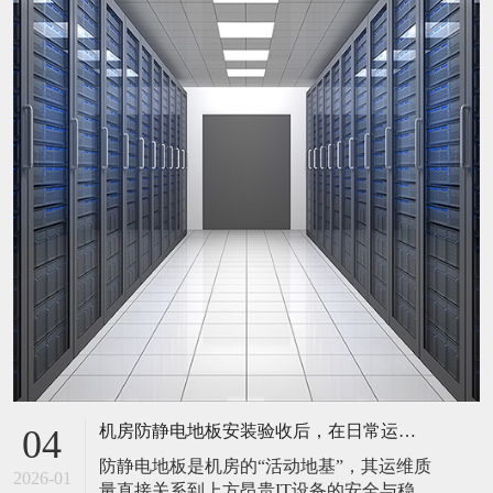
机房防静电地板安装验收后，在日常运维中常常被忽视。请问，一套规范的、可操作的维护规程应包含哪些内容？有哪些“小问题”若不及时处理，会演变成“大故障”？
04
防静电地板是机房的“活动地基”，其运维质
2026-01
量直接关系到上方昂贵IT设备的安全与稳