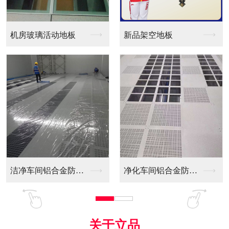
新品架空地板
同质透心PVC防静电...
净化车间铝合金防静电...
全铝防静电地板
关于立品