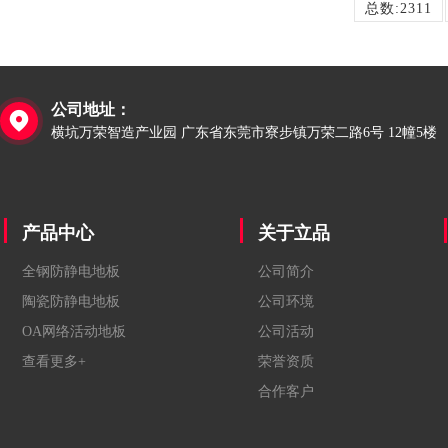
总数:2311
公司地址：

横坑万荣智造产业园 广东省东莞市寮步镇万荣二路6号 12幢5楼
产品中心
关于立品
全钢防静电地板
公司简介
陶瓷防静电地板
公司环境
OA网络活动地板
公司活动
查看更多+
荣誉资质
合作客户