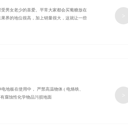
深受男女老少的喜爱。平常大家都会买葡糖放在
>
水果界的地位很高，加上销量很大，这就让一些
电地板在使用中， 严禁高温物体 ( 电烙铁、
>
类及有腐蚀性化学物品污损地面