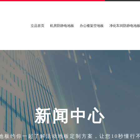
立品首页
机房防静电地板
办公楼架空地板
净化车间防静电地
新
闻
中
心
地板约你一起了解活动地板定制方案，让您10秒懂行