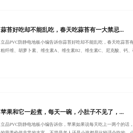
蒜苔好吃却不能乱吃，春天吃蒜苔有一大禁忌...
立品PVC防静电地板小编告诉你蒜苔好吃却不能乱吃，春天吃蒜苔
粗纤维、胡萝卜素、维生素A、维生素B2、维生素C、尼克酸、钙
苹果和它一起煮，每天一碗，小肚子不见了，...
立品PVC防静电地板小编告诉你，苹果如果说每天吃上一两个的话
的营养价值非常的丰富，不管是老人还是小孩都是比较适合吃的。