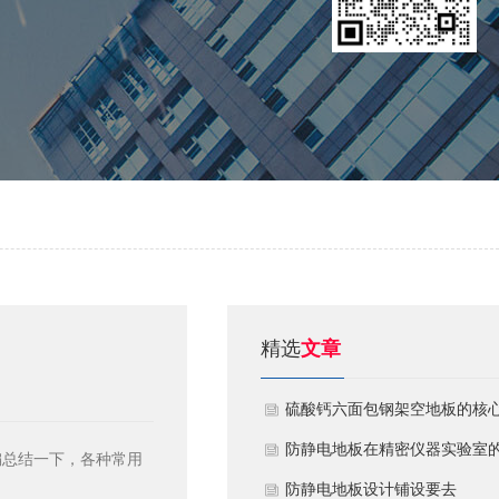
精选
文章
硫酸钙六面包钢架空地板的核
技术优势与防火安全价值
防静电地板在精密仪器实验室
编总结一下，各种常用
定制化应用方案
​防静电地板设计铺设要去