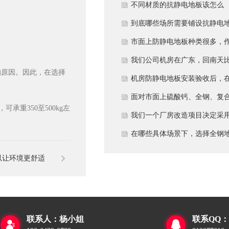
多久？
不同材质的抗静电地板该怎么
选？
到底哪些场所需要铺设抗静电
板？
市面上防静电地板种类很多，
为采购方，我们该如何鉴别地
我们公司机房在广东，回南天
的原因。因此，在选择
的质量好坏？所谓的“系统电
较潮湿，这种环境下使用防静
机房防静电地板安装验收后，
阻”为什么很重要？
地板要注意什么？日常维护有
日常运维中常常被忽视。请问
面对市面上硫酸钙、全钢、复
承重350至500kg左
些要点？
一套规范的、可操作的维护规
等多种类型的机房防静电地板
我们一个厂房改造项目决定采
应包含哪些内容？有哪些“小问
我们该如何科学选型？除了预
全钢防静电地板。听说它的安
在哪些具体场景下，选择全钢
题”若不及时处理，会演变成“
算，更应该从哪些实际维度进
和后期维护有特殊注意事项，
板是更明智或更经济务实的选
以让环境更舒适
故障”？
考量，以避免“过度配置”或“配
否详细说明在实际施工中容易
择？
置不足”？
错的环节，以及如何建立有效
维护制度来保障其长期稳定运
联系人：杨小姐
联系QQ：


行？