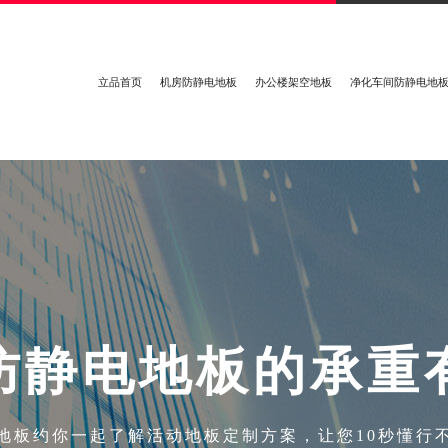
立品首页
机房防静电地板
办公楼架空地板
净化车间防静电地
防
静
电
地
板
的
承
重
地板约你一起了解活动地板定制方案，让您10秒懂行