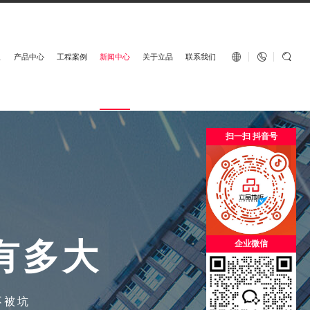
English


板
产品中心
工程案例
新闻中心
关于立品
联系我们
扫一扫 抖音号
有
多
大
企业微信
不被坑