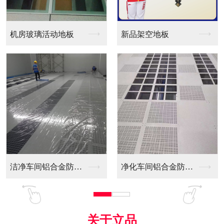
新品架空地板
同质透心PVC防静电...
木基
净化车间铝合金防静电...
全铝防静电地板
机房
关于立品