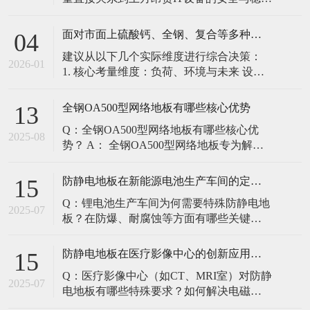
定。建立预防性维护制度，而非故障后维
修，是保障其长期可靠的关键。 1. 建立分
面对市面上硫酸钙、全钢、复合等多种类型的机房防静电地板，我们该如何科学选型？除了预算，更应该从哪些实际维度进行考量，以避免“过度配置”或“配置不足”？
04
级日常巡检与维护规程 每日/每周巡检（可
建议从以下几个实际维度进行综合决策：
由值班工程师执行）： 观： 巡检时观察地
2026-01
1. 核心考量维度：负荷、环境与未来 设备
面有无明显的水渍、油污或其它液体泼
负荷是决定性因素： 这是第一筛选条件。
洒。这是最高
您必须计算机房规划区域内最重设备的单
全钢OA500型网络地板有哪些核心优势
13
点载荷（通常指服务器机柜的支脚压
Q：全钢OA500型网络地板有哪些核心优
力）。 轻型机房（标准服务器/网络柜）：
2025-08
势？ A： 全钢OA500型网络地板专为解决
单点载荷通常在1960N，主流的优质复合地
现代智能楼宇布线复杂问题而设计，具备
板或标准全钢
以下核心优势： 高强度结构：采用优质冷
防静电地板在新能源电池生产车间的定制化解决方案
15
轧钢板拉伸焊接成型，表面磷化后静电喷
Q：锂电池生产车间为何需要特殊防静电地
塑，防锈耐磨，承重性能优异。 便捷布
2025-07
板？在防爆、耐腐蚀等方面有哪些关键技
线：配套活动线槽板设计，可轻松掀起盖
术？ A：新能源电池生产是静电敏感与高危
板铺设或维护管线（如强弱
环境并存的特殊场景，需要全方位防护方
防静电地板在医疗影像中心的创新应用方案
15
案： 一、锂电池生产的特殊挑战 爆炸性环
Q：医疗影像中心（如CT、MRI室）对防静
境要求 • 防爆等级：Ex IIB T4（ATEX认
2025-07
电地板有哪些特殊要求？如何解决电磁干
证） • 静电泄放速度：<0.
扰与静电防护的矛盾？ A：医疗影像中心的