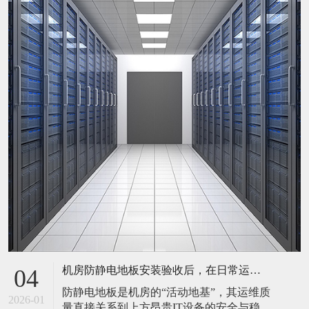
机房防静电地板安装验收后，在日常运维中常常被忽视。请问，一套规范的、可操作的维护规程应包含哪些内容？有哪些“小问题”若不及时处理，会演变成“大故障”？
04
防静电地板是机房的“活动地基”，其运维质
2026-01
量直接关系到上方昂贵IT设备的安全与稳