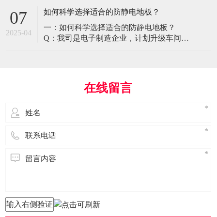
环境特殊性对防静电地板提出了前所未有
如何科学选择适合的防静电地板？
07
的挑战，需要突破传统技术框架： 一、医
一：如何科学选择适合的防静电地板？
疗影像环境的特殊需求 电磁兼容性要求 •
2025-04
Q：我司是电子制造企业，计划升级车间地
MRI室需完全无磁：磁化率<0.001（
面，需采购防静电地板。市面产品种类繁
多，如何选择适合的类型？需重点考察哪
些参数？ A： 防静电地板的选择需结合使
用场景、技术指标及长期维护成本综合考
在线留言
量。作为深耕行业多年的广东立品地板科
技，我们建议从以下维度进行筛选： 1