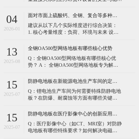
定。建立预防性维护制度，而非故障后维
修，是保障其长期可靠的关键。 1. 建立分
面对市面上硫酸钙、全钢、复合等多种类型的机房防静电地板，我们该如何科学选型？除了预算，更应该从哪些实际维度进行考量，以避免“过度配置”或“配置不足”？
04
级日常巡检与维护规程 每日/每周巡检（可
建议从以下几个实际维度进行综合决策：
由值班工程师执行）： 观： 巡检时观察地
2026-01
1. 核心考量维度：负荷、环境与未来 设备
面有无明显的水渍、油污或其它液体泼
负荷是决定性因素： 这是第一筛选条件。
洒。这是最高
您必须计算机房规划区域内最重设备的单
全钢OA500型网络地板有哪些核心优势
13
点载荷（通常指服务器机柜的支脚压
Q：全钢OA500型网络地板有哪些核心优
力）。 轻型机房（标准服务器/网络柜）：
2025-08
势？ A： 全钢OA500型网络地板专为解决
单点载荷通常在1960N，主流的优质复合地
现代智能楼宇布线复杂问题而设计，具备
板或标准全钢
以下核心优势： 高强度结构：采用优质冷
防静电地板在新能源电池生产车间的定制化解决方案
15
轧钢板拉伸焊接成型，表面磷化后静电喷
Q：锂电池生产车间为何需要特殊防静电地
塑，防锈耐磨，承重性能优异。 便捷布
2025-07
板？在防爆、耐腐蚀等方面有哪些关键技
线：配套活动线槽板设计，可轻松掀起盖
术？ A：新能源电池生产是静电敏感与高危
板铺设或维护管线（如强弱
环境并存的特殊场景，需要全方位防护方
防静电地板在医疗影像中心的创新应用方案
15
案： 一、锂电池生产的特殊挑战 爆炸性环
Q：医疗影像中心（如CT、MRI室）对防静
境要求 • 防爆等级：Ex IIB T4（ATEX认
2025-07
电地板有哪些特殊要求？如何解决电磁干
证） • 静电泄放速度：<0.
扰与静电防护的矛盾？ A：医疗影像中心的