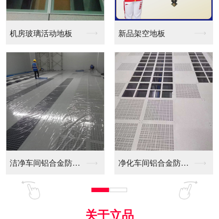
新品架空地板
同质透心PVC防静电...
间铝合金防静电...
净化车间铝合金防静电...
全铝防静电地板
关于立品