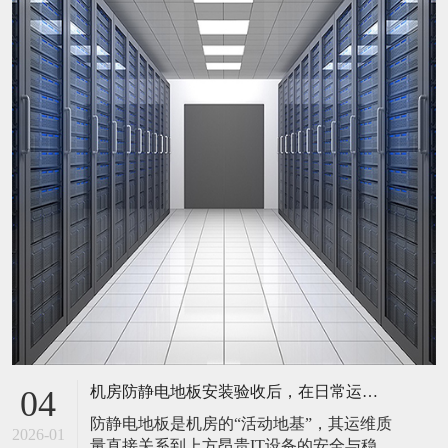
机房防静电地板安装验收后，在日常运维中常常被忽视。请问，一套规范的、可操作的维护规程应包含哪些内容？有哪些“小问题”若不及时处理，会演变成“大故障”？
04
防静电地板是机房的“活动地基”，其运维质
2026-01
量直接关系到上方昂贵IT设备的安全与稳