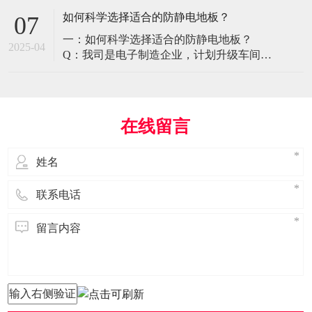
环境特殊性对防静电地板提出了前所未有
如何科学选择适合的防静电地板？
07
的挑战，需要突破传统技术框架： 一、医
一：如何科学选择适合的防静电地板？
疗影像环境的特殊需求 电磁兼容性要求 •
2025-04
Q：我司是电子制造企业，计划升级车间地
MRI室需完全无磁：磁化率<0.001（
面，需采购防静电地板。市面产品种类繁
多，如何选择适合的类型？需重点考察哪
些参数？ A： 防静电地板的选择需结合使
用场景、技术指标及长期维护成本综合考
在线留言
量。作为深耕行业多年的广东立品地板科
技，我们建议从以下维度进行筛选： 1