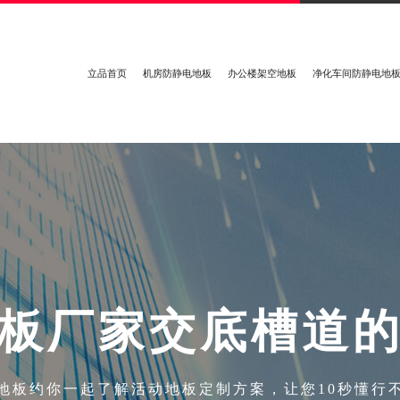
立品首页
机房防静电地板
办公楼架空地板
净化车间防静电地
板
厂
家
交
底
槽
道
地板约你一起了解活动地板定制方案，让您10秒懂行