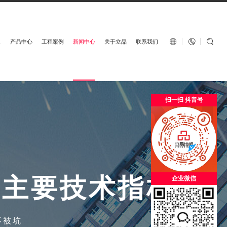
English


板
产品中心
工程案例
新闻中心
关于立品
联系我们
扫一扫 抖音号
的
主
要
技
术
指
标
企业微信
不被坑