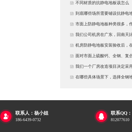
多久？
不同材质的抗静电地板该怎么
选？
到底哪些场所需要铺设抗静电
板？
市面上防静电地板种类很多，
为采购方，我们该如何鉴别地
我们公司机房在广东，回南天
的质量好坏？所谓的“系统电
较潮湿，这种环境下使用防静
机房防静电地板安装验收后，
阻”为什么很重要？
地板要注意什么？日常维护有
日常运维中常常被忽视。请问
面对市面上硫酸钙、全钢、复
些要点？
一套规范的、可操作的维护规
等多种类型的机房防静电地板
我们一个厂房改造项目决定采
应包含哪些内容？有哪些“小问
我们该如何科学选型？除了预
全钢防静电地板。听说它的安
在哪些具体场景下，选择全钢
题”若不及时处理，会演变成“
算，更应该从哪些实际维度进
和后期维护有特殊注意事项，
板是更明智或更经济务实的选
故障”？
考量，以避免“过度配置”或“配
否详细说明在实际施工中容易
择？
置不足”？
错的环节，以及如何建立有效
联系人：杨小姐
联系QQ：


维护制度来保障其长期稳定运
186-6439-0732
812077610
行？