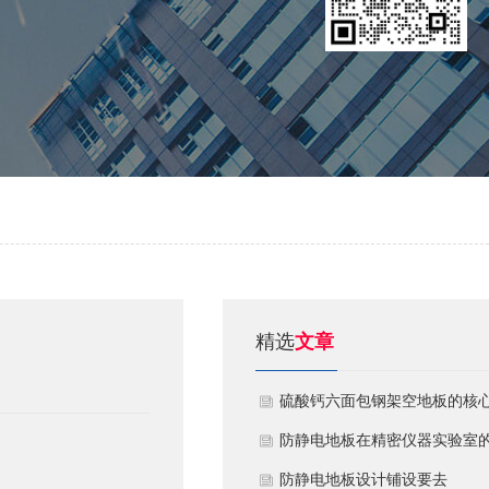
精选
文章
硫酸钙六面包钢架空地板的核
技术优势与防火安全价值
防静电地板在精密仪器实验室
定制化应用方案
​防静电地板设计铺设要去