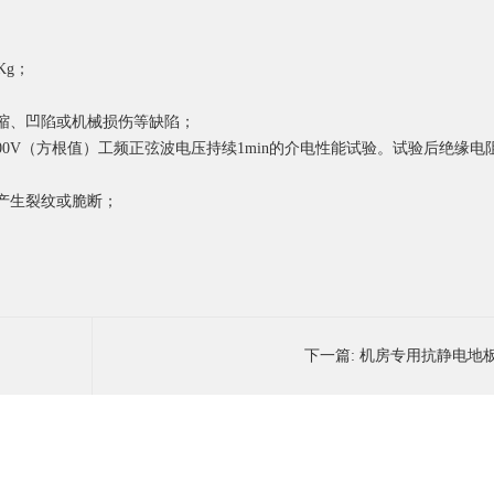
Kg；
缩、凹陷或机械损伤等缺陷；
0V（方根值）工频正弦波电压持续1min的介电性能试验。试验后绝缘电阻
产生裂纹或脆断；
；
下一篇:
机房专用抗静电地