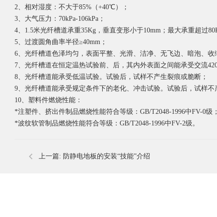
2、相对湿度：不大于85%（+40℃）；
3、大气压力：70kPa-106kPa；
4、1.5米光纤槽道承重35Kg，垂直变形小于10mm；最大承重超过80
5、过渡圆角曲率半径≥40mm；
6、光纤槽道色泽均匀，表面平整、光滑、洁净、无飞边、暗泡、收
7、光纤槽道在恒定温热试验前、后，其内外表面之间能承受交流420
8、光纤槽道能承受低温试验。试验后，试样不产生裂痕或脆断；
9、光纤槽道能承受规定条件下的老化、冲击试验。试验后，试样不
10、塑料件燃烧性能：
*注塑件、挤出件制品燃烧性能符合等级：GB/T2048-1996中FV-0级
*波纹软管制品燃烧性能符合等级：GB/T2048-1996中FV-2级。
上一篇:
防静电地板的安装“技能”介绍