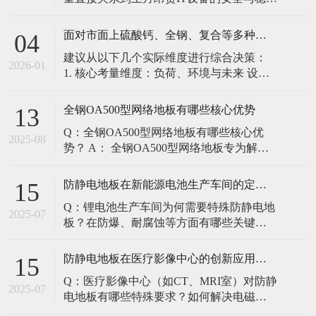
定。建立预防性维护制度，而非故障后维
修，是保障其长期可靠的关键。 1. 建立分
面对市面上硫酸钙、全钢、复合等多种类型的机房防静电地板，我们该如何科学选型？除了预算，更应该从哪些实际维度进行考量，以避免“过度配置”或“配置不足”？
04
级日常巡检与维护规程 每日/每周巡检（可
建议从以下几个实际维度进行综合决策：
由值班工程师执行）： 观： 巡检时观察地
2026-01
1. 核心考量维度：负荷、环境与未来 设备
面有无明显的水渍、油污或其它液体泼
负荷是决定性因素： 这是第一筛选条件。
洒。这是最高
您必须计算机房规划区域内最重设备的单
全钢OA500型网络地板有哪些核心优势
13
点载荷（通常指服务器机柜的支脚压
Q：全钢OA500型网络地板有哪些核心优
力）。 轻型机房（标准服务器/网络柜）：
2025-08
势？ A： 全钢OA500型网络地板专为解决
单点载荷通常在1960N，主流的优质复合地
现代智能楼宇布线复杂问题而设计，具备
板或标准全钢
以下核心优势： 高强度结构：采用优质冷
防静电地板在新能源电池生产车间的定制化解决方案
15
轧钢板拉伸焊接成型，表面磷化后静电喷
Q：锂电池生产车间为何需要特殊防静电地
塑，防锈耐磨，承重性能优异。 便捷布
2025-07
板？在防爆、耐腐蚀等方面有哪些关键技
线：配套活动线槽板设计，可轻松掀起盖
术？ A：新能源电池生产是静电敏感与高危
板铺设或维护管线（如强弱
环境并存的特殊场景，需要全方位防护方
防静电地板在医疗影像中心的创新应用方案
15
案： 一、锂电池生产的特殊挑战 爆炸性环
Q：医疗影像中心（如CT、MRI室）对防静
境要求 • 防爆等级：Ex IIB T4（ATEX认
2025-07
电地板有哪些特殊要求？如何解决电磁干
证） • 静电泄放速度：<0.
扰与静电防护的矛盾？ A：医疗影像中心的