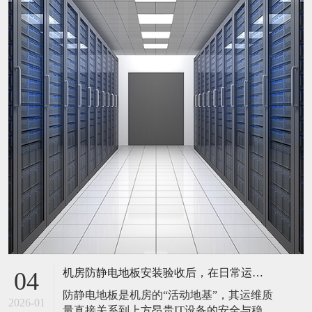
机房防静电地板安装验收后，在日常运维中常常被忽视。请问，一套规范的、可操作的维护规程应包含哪些内容？有哪些“小问题”若不及时处理，会演变成“大故障”？
04
防静电地板是机房的“活动地基”，其运维质
2026-01
量直接关系到上方昂贵IT设备的安全与稳