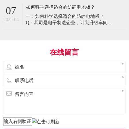
环境特殊性对防静电地板提出了前所未有
如何科学选择适合的防静电地板？
07
的挑战，需要突破传统技术框架： 一、医
一：如何科学选择适合的防静电地板？
疗影像环境的特殊需求 电磁兼容性要求 •
2025-04
Q：我司是电子制造企业，计划升级车间地
MRI室需完全无磁：磁化率<0.001（
面，需采购防静电地板。市面产品种类繁
多，如何选择适合的类型？需重点考察哪
些参数？ A： 防静电地板的选择需结合使
用场景、技术指标及长期维护成本综合考
在线留言
量。作为深耕行业多年的广东立品地板科
技，我们建议从以下维度进行筛选： 1