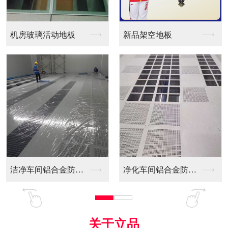
新品架空地板
同质透心PVC防静电...
净化车间铝合金防静电...
全铝防静电地板
关于立品