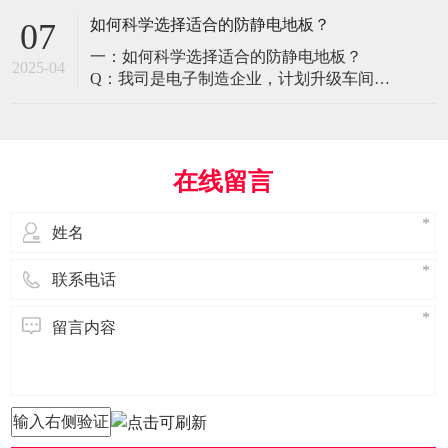
环境特殊性对防静电地板提出了前所未有
如何科学选择适合的防静电地板？
07
的挑战，需要突破传统技术框架： 一、医
一：如何科学选择适合的防静电地板？
疗影像环境的特殊需求 电磁兼容性要求 •
2025-04
Q：我司是电子制造企业，计划升级车间地
MRI室需完全无磁：磁化率<0.001（
面，需采购防静电地板。市面产品种类繁
多，如何选择适合的类型？需重点考察哪
些参数？ A： 防静电地板的选择需结合使
用场景、技术指标及长期维护成本综合考
在线留言
量。作为深耕行业多年的广东立品地板科
技，我们建议从以下维度进行筛选： 1