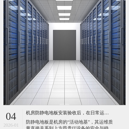
机房防静电地板安装验收后，在日常运维中常常被忽视。请问，一套规范的、可操作的维护规程应包含哪些内容？有哪些“小问题”若不及时处理，会演变成“大故障”？
04
防静电地板是机房的“活动地基”，其运维质
2026-01
量直接关系到上方昂贵IT设备的安全与稳