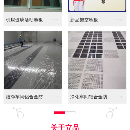
新品架空地板
同质透心PVC防静电...
净化车间铝合金防静电...
全铝防静电地板
关于立品