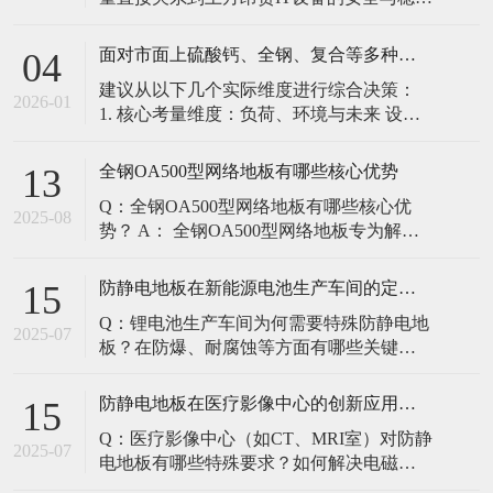
定。建立预防性维护制度，而非故障后维
修，是保障其长期可靠的关键。 1. 建立分
面对市面上硫酸钙、全钢、复合等多种类型的机房防静电地板，我们该如何科学选型？除了预算，更应该从哪些实际维度进行考量，以避免“过度配置”或“配置不足”？
04
级日常巡检与维护规程 每日/每周巡检（可
建议从以下几个实际维度进行综合决策：
由值班工程师执行）： 观： 巡检时观察地
2026-01
1. 核心考量维度：负荷、环境与未来 设备
面有无明显的水渍、油污或其它液体泼
负荷是决定性因素： 这是第一筛选条件。
洒。这是最高
您必须计算机房规划区域内最重设备的单
全钢OA500型网络地板有哪些核心优势
13
点载荷（通常指服务器机柜的支脚压
Q：全钢OA500型网络地板有哪些核心优
力）。 轻型机房（标准服务器/网络柜）：
2025-08
势？ A： 全钢OA500型网络地板专为解决
单点载荷通常在1960N，主流的优质复合地
现代智能楼宇布线复杂问题而设计，具备
板或标准全钢
以下核心优势： 高强度结构：采用优质冷
防静电地板在新能源电池生产车间的定制化解决方案
15
轧钢板拉伸焊接成型，表面磷化后静电喷
Q：锂电池生产车间为何需要特殊防静电地
塑，防锈耐磨，承重性能优异。 便捷布
2025-07
板？在防爆、耐腐蚀等方面有哪些关键技
线：配套活动线槽板设计，可轻松掀起盖
术？ A：新能源电池生产是静电敏感与高危
板铺设或维护管线（如强弱
环境并存的特殊场景，需要全方位防护方
防静电地板在医疗影像中心的创新应用方案
15
案： 一、锂电池生产的特殊挑战 爆炸性环
Q：医疗影像中心（如CT、MRI室）对防静
境要求 • 防爆等级：Ex IIB T4（ATEX认
2025-07
电地板有哪些特殊要求？如何解决电磁干
证） • 静电泄放速度：<0.
扰与静电防护的矛盾？ A：医疗影像中心的