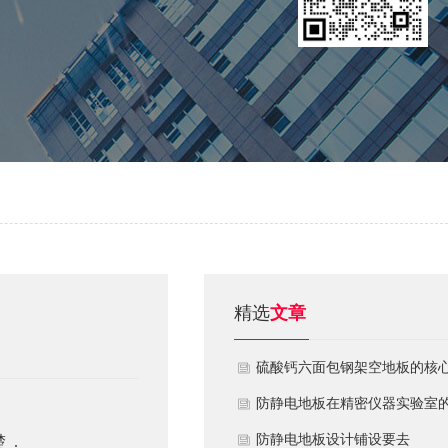
精选
文章
硫酸钙六面包钢架空地板的核
技术优势与防火安全价值
防静电地板在精密仪器实验室
定制化应用方案
​防静电地板设计铺设要去
 .