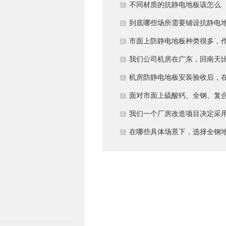
多久？
不同材质的抗静电地板该怎么
选？
到底哪些场所需要铺设抗静电
板？
市面上防静电地板种类很多，
为采购方，我们该如何鉴别地
我们公司机房在广东，回南天
的质量好坏？所谓的“系统电
较潮湿，这种环境下使用防静
机房防静电地板安装验收后，
阻”为什么很重要？
地板要注意什么？日常维护有
日常运维中常常被忽视。请问
面对市面上硫酸钙、全钢、复
些要点？
一套规范的、可操作的维护规
等多种类型的机房防静电地板
我们一个厂房改造项目决定采
应包含哪些内容？有哪些“小问
我们该如何科学选型？除了预
全钢防静电地板。听说它的安
在哪些具体场景下，选择全钢
题”若不及时处理，会演变成“
算，更应该从哪些实际维度进
和后期维护有特殊注意事项，
板是更明智或更经济务实的选
故障”？
考量，以避免“过度配置”或“配
否详细说明在实际施工中容易
择？
置不足”？
错的环节，以及如何建立有效
维护制度来保障其长期稳定运
行？