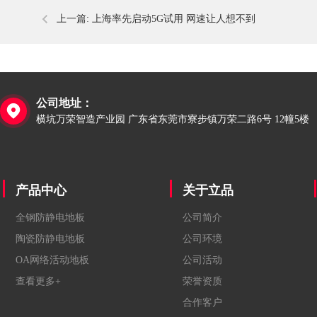
上一篇:
上海率先启动5G试用 网速让人想不到
公司地址：

横坑万荣智造产业园 广东省东莞市寮步镇万荣二路6号 12幢5楼
产品中心
关于立品
全钢防静电地板
公司简介
陶瓷防静电地板
公司环境
OA网络活动地板
公司活动
查看更多+
荣誉资质
合作客户