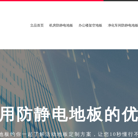
立品首页
机房防静电地板
办公楼架空地板
净化车间防静电地
用
防
静
电
地
板
的
地板约你一起了解活动地板定制方案，让您10秒懂行