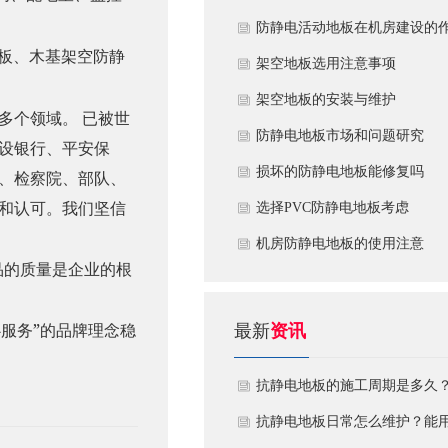
​防静电活动地板在机房建设的
板、木基架空防静
用
​架空地板选用注意事项
​架空地板的安装与维护
多个领域。
已被世
防静电地板市场和问题研究
设银行、平安保
损坏的防静电地板能修复吗
、检察院、部队、
和认可。我们坚信
​选择PVC防静电地板考虑
机房防静电地板的使用注意
品的质量是企业的根
”
最新
资讯
心服务
的品牌理念稳
抗静电地板的施工周期是多久
需要注意什么?
抗静电地板日常怎么维护？能