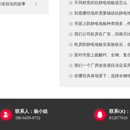
多久？
不同材质的抗静电地板该怎么
讲述创业的故事
选？
到底哪些场所需要铺设抗静电
板？
市面上防静电地板种类很多，
为采购方，我们该如何鉴别地
我们公司机房在广东，回南天
的质量好坏？所谓的“系统电
较潮湿，这种环境下使用防静
机房防静电地板安装验收后，
阻”为什么很重要？
地板要注意什么？日常维护有
日常运维中常常被忽视。请问
面对市面上硫酸钙、全钢、复
些要点？
一套规范的、可操作的维护规
等多种类型的机房防静电地板
我们一个厂房改造项目决定采
应包含哪些内容？有哪些“小问
我们该如何科学选型？除了预
全钢防静电地板。听说它的安
在哪些具体场景下，选择全钢
题”若不及时处理，会演变成“
算，更应该从哪些实际维度进
和后期维护有特殊注意事项，
板是更明智或更经济务实的选
故障”？
考量，以避免“过度配置”或“配
否详细说明在实际施工中容易
择？
置不足”？
错的环节，以及如何建立有效
联系人：杨小姐
联系QQ：


维护制度来保障其长期稳定运
186-6439-0732
812077610
行？