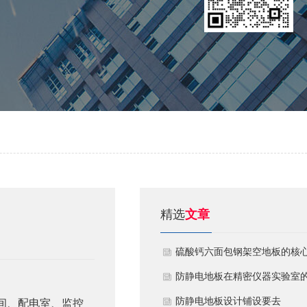
精选
文章
硫酸钙六面包钢架空地板的核
技术优势与防火安全价值
防静电地板在精密仪器实验室
定制化应用方案
​防静电地板设计铺设要去
间、配电室、监控