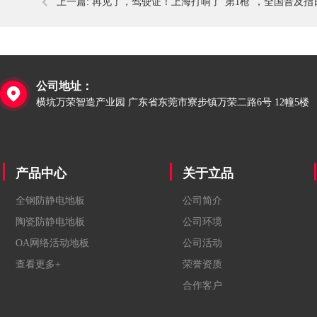
上一篇:
再见了，驾驶证！上海打响了“第1枪”，全国普及指
公司地址：

横坑万荣智造产业园 广东省东莞市寮步镇万荣二路6号 12幢5楼
产品中心
关于立品
全钢防静电地板
公司简介
陶瓷防静电地板
公司环境
OA网络活动地板
公司活动
查看更多+
荣誉资质
合作客户