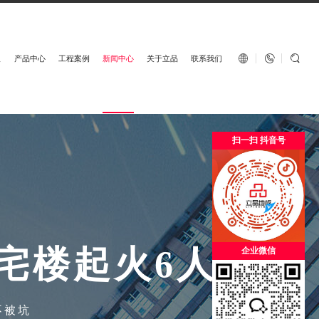
English


板
产品中心
工程案例
新闻中心
关于立品
联系我们
扫一扫 抖音号
宅
楼
起
火
6
人
死
亡
企业微信
不被坑