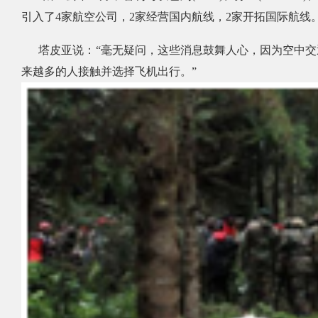
引入了
4
家航空公司，
2
家经营国内航线，
2
家开拓国际航线
塔皮亚说：
“
毫无疑问，这些消息鼓舞人心，因为空中交
来越多的人接触并选择飞机出行。
”