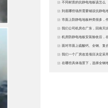
多久？
不同材质的抗静电地板该怎么
选？
到底哪些场所需要铺设抗静电
板？
市面上防静电地板种类很多，
为采购方，我们该如何鉴别地
我们公司机房在广东，回南天
的质量好坏？所谓的“系统电
较潮湿，这种环境下使用防静
机房防静电地板安装验收后，
阻”为什么很重要？
地板要注意什么？日常维护有
日常运维中常常被忽视。请问
面对市面上硫酸钙、全钢、复
些要点？
一套规范的、可操作的维护规
等多种类型的机房防静电地板
我们一个厂房改造项目决定采
应包含哪些内容？有哪些“小问
我们该如何科学选型？除了预
全钢防静电地板。听说它的安
在哪些具体场景下，选择全钢
题”若不及时处理，会演变成“
算，更应该从哪些实际维度进
和后期维护有特殊注意事项，
板是更明智或更经济务实的选
故障”？
考量，以避免“过度配置”或“配
否详细说明在实际施工中容易
择？
置不足”？
错的环节，以及如何建立有效
维护制度来保障其长期稳定运
行？