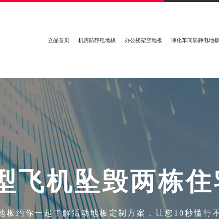
立品首页
机房防静电地板
办公楼架空地板
净化车间防静电地
型
飞
机
坠
毁
两
栋
住
地板约你一起了解活动地板定制方案，让您10秒懂行