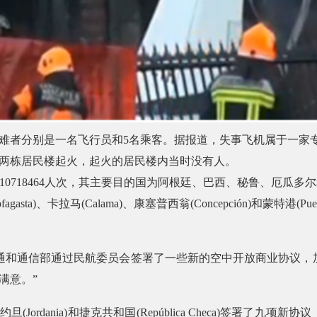
难者分别是一名飞行员和5名乘客。据报道，失事飞机属于一家
两栋居民楼起火，起火的居民楼内当时没有人。
10718464
人次，其主要目的国为阿根廷、巴西、秘鲁、厄瓜多尔
fagasta)
、卡拉马
(Calama)
、康塞普西翁
(Concepción)
和蒙特港
(Pue
通和通信部通过民航委员会签署了一些新的空中开放商业协议，
满意。
”
约旦
(Jordania)
和捷克共和国
(República Checa)
签署了九项新协议