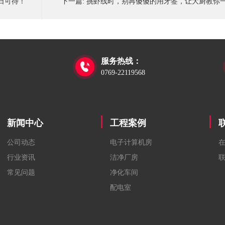
日可待！
下一篇:
挑虾线时，别再傻傻的用牙签，让大厨教你
服务热线：

0769-22119568
新闻中心
工程案例
公司动态
电子计算机房
行业资讯
洁净厂房
常见问题
净化车间
配电室