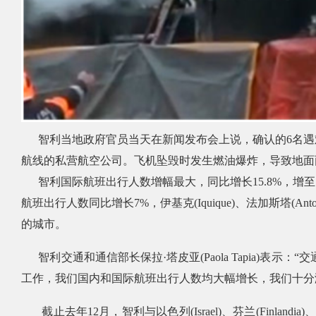
智利当地政府官员当天在新闻发布会上说，确认的6名遇
航线的私营航空公司。飞机坠毁时发生燃油爆炸，导致地面
智利国际航班出行人数增幅最大，同比增长
15.8%
，增至
航班出行人数同比增长
7%
，伊基克
(Iquique)
、法加斯塔
(Anto
的城市。
智利交通和通信部长保拉
·
塔皮亚
(Paola Tapia)
表示：
“
交
工作，我们国内和国际航班出行人数均大幅增长，我们十分
截止去年
12
月，智利与以色列
(Israel)
、芬兰
(Finlandia)
、