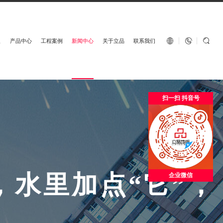
English


板
产品中心
工程案例
新闻中心
关于立品
联系我们
扫一扫 抖音号
，
水
里
加
点
“
它
”
，
企业微信