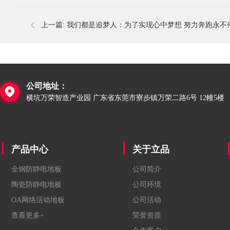
上一篇:
我们都是追梦人：为了实现心中梦想 努力奔跑永不
公司地址：

横坑万荣智造产业园 广东省东莞市寮步镇万荣二路6号 12幢5楼
产品中心
关于立品
全钢防静电地板
公司简介
陶瓷防静电地板
公司环境
OA网络活动地板
公司活动
查看更多+
荣誉资质