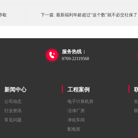
停歇
下一篇:
最新福利年龄超过“这个数”就不必交社保了
服务热线：

0769-22119568
新闻中心
工程案例
公司动态
电子计算机房
行业资讯
洁净厂房
常见问题
净化车间
配电室