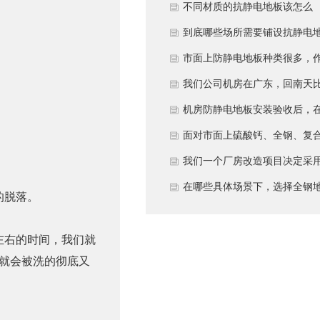
多久？
不同材质的抗静电地板该怎么
选？
到底哪些场所需要铺设抗静电
板？
市面上防静电地板种类很多，
为采购方，我们该如何鉴别地
我们公司机房在广东，回南天
的质量好坏？所谓的“系统电
较潮湿，这种环境下使用防静
机房防静电地板安装验收后，
阻”为什么很重要？
地板要注意什么？日常维护有
日常运维中常常被忽视。请问
面对市面上硫酸钙、全钢、复
些要点？
一套规范的、可操作的维护规
等多种类型的机房防静电地板
我们一个厂房改造项目决定采
应包含哪些内容？有哪些“小问
我们该如何科学选型？除了预
全钢防静电地板。听说它的安
在哪些具体场景下，选择全钢
的脱落。
题”若不及时处理，会演变成“
算，更应该从哪些实际维度进
和后期维护有特殊注意事项，
板是更明智或更经济务实的选
故障”？
考量，以避免“过度配置”或“配
否详细说明在实际施工中容易
择？
左右的时间，我们就
就会被洗的彻底又
置不足”？
错的环节，以及如何建立有效
维护制度来保障其长期稳定运
行？