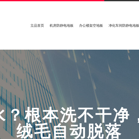
立品首页
机房防静电地板
办公楼架空地板
净化车间防静电地
水
？
根
本
洗
不
干
净
绒
毛
自
动
脱
落