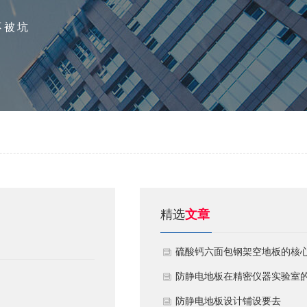
不被坑
精选
文章
硫酸钙六面包钢架空地板的核
技术优势与防火安全价值
防静电地板在精密仪器实验室
定制化应用方案
​防静电地板设计铺设要去