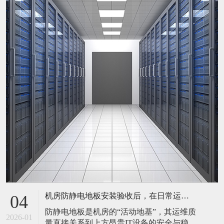
机房防静电地板安装验收后，在日常运维中常常被忽视。请问，一套规范的、可操作的维护规程应包含哪些内容？有哪些“小问题”若不及时处理，会演变成“大故障”？
04
防静电地板是机房的“活动地基”，其运维质
2026-01
量直接关系到上方昂贵IT设备的安全与稳