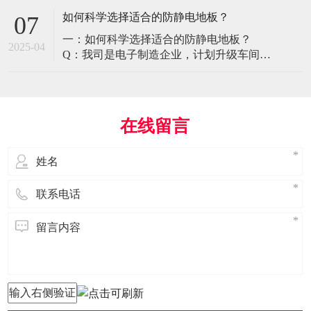
环境特殊性对防静电地板提出了前所未有
如何科学选择适合的防静电地板？
07
的挑战，需要突破传统技术框架： 一、医
一：如何科学选择适合的防静电地板？
疗影像环境的特殊需求 电磁兼容性要求 •
2025-04
Q：我司是电子制造企业，计划升级车间地
MRI室需完全无磁：磁化率<0.001（
面，需采购防静电地板。市面产品种类繁
多，如何选择适合的类型？需重点考察哪
些参数？ A： 防静电地板的选择需结合使
用场景、技术指标及长期维护成本综合考
在线留言
量。作为深耕行业多年的广东立品地板科
技，我们建议从以下维度进行筛选： 1