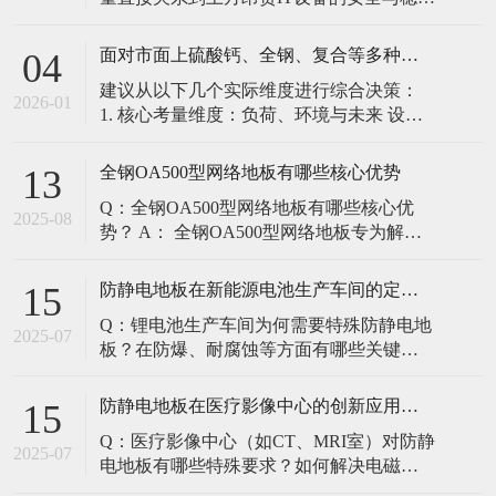
定。建立预防性维护制度，而非故障后维
修，是保障其长期可靠的关键。 1. 建立分
面对市面上硫酸钙、全钢、复合等多种类型的机房防静电地板，我们该如何科学选型？除了预算，更应该从哪些实际维度进行考量，以避免“过度配置”或“配置不足”？
04
级日常巡检与维护规程 每日/每周巡检（可
建议从以下几个实际维度进行综合决策：
由值班工程师执行）： 观： 巡检时观察地
2026-01
1. 核心考量维度：负荷、环境与未来 设备
面有无明显的水渍、油污或其它液体泼
负荷是决定性因素： 这是第一筛选条件。
洒。这是最高
您必须计算机房规划区域内最重设备的单
全钢OA500型网络地板有哪些核心优势
13
点载荷（通常指服务器机柜的支脚压
Q：全钢OA500型网络地板有哪些核心优
力）。 轻型机房（标准服务器/网络柜）：
2025-08
势？ A： 全钢OA500型网络地板专为解决
单点载荷通常在1960N，主流的优质复合地
现代智能楼宇布线复杂问题而设计，具备
板或标准全钢
以下核心优势： 高强度结构：采用优质冷
防静电地板在新能源电池生产车间的定制化解决方案
15
轧钢板拉伸焊接成型，表面磷化后静电喷
Q：锂电池生产车间为何需要特殊防静电地
塑，防锈耐磨，承重性能优异。 便捷布
2025-07
板？在防爆、耐腐蚀等方面有哪些关键技
线：配套活动线槽板设计，可轻松掀起盖
术？ A：新能源电池生产是静电敏感与高危
板铺设或维护管线（如强弱
环境并存的特殊场景，需要全方位防护方
防静电地板在医疗影像中心的创新应用方案
15
案： 一、锂电池生产的特殊挑战 爆炸性环
Q：医疗影像中心（如CT、MRI室）对防静
境要求 • 防爆等级：Ex IIB T4（ATEX认
2025-07
电地板有哪些特殊要求？如何解决电磁干
证） • 静电泄放速度：<0.
扰与静电防护的矛盾？ A：医疗影像中心的