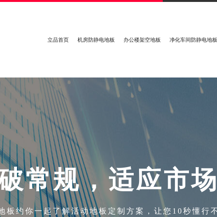
立品首页
机房防静电地板
办公楼架空地板
净化车间防静电地
破
常
规
，
适
应
市
地板约你一起了解活动地板定制方案，让您10秒懂行