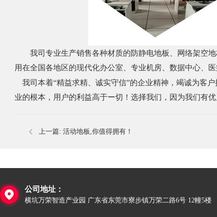
我
司专业生产销售各种材质的
防静电地板
、网络架空地
用在全国各地区的现代化办公室、专业机房、数据中心、医
我司本着
“精益求精、诚实守信”的企业精神，竭诚为客
业的根本，用户的利益高于ー切！选择我们，因为我们有优
上一篇:
活动地板,你值得拥有！
公司地址：

横坑万荣智造产业园 广东省东莞市寮步镇万荣二路6号 12幢5楼