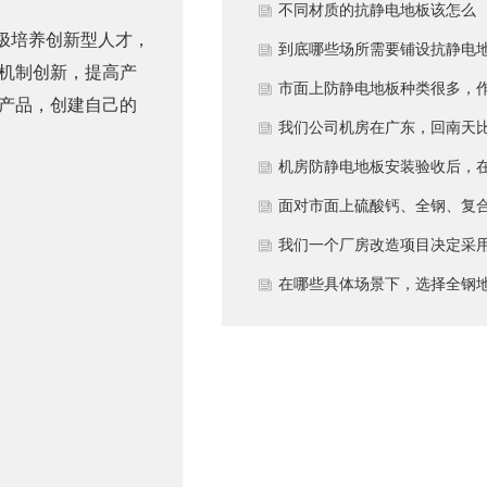
多久？
不同材质的抗静电地板该怎么
极培养创新型人才，
选？
到底哪些场所需要铺设抗静电
机制创新，提高产
板？
市面上防静电地板种类很多，
产品，创建自己的
为采购方，我们该如何鉴别地
我们公司机房在广东，回南天
的质量好坏？所谓的“系统电
较潮湿，这种环境下使用防静
机房防静电地板安装验收后，
阻”为什么很重要？
地板要注意什么？日常维护有
日常运维中常常被忽视。请问
面对市面上硫酸钙、全钢、复
些要点？
一套规范的、可操作的维护规
等多种类型的机房防静电地板
我们一个厂房改造项目决定采
应包含哪些内容？有哪些“小问
我们该如何科学选型？除了预
全钢防静电地板。听说它的安
在哪些具体场景下，选择全钢
题”若不及时处理，会演变成“
算，更应该从哪些实际维度进
和后期维护有特殊注意事项，
板是更明智或更经济务实的选
故障”？
考量，以避免“过度配置”或“配
否详细说明在实际施工中容易
择？
置不足”？
错的环节，以及如何建立有效
维护制度来保障其长期稳定运
行？