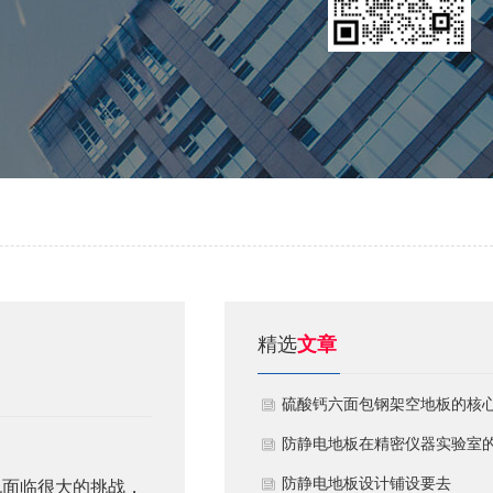
精选
文章
硫酸钙六面包钢架空地板的核
技术优势与防火安全价值
防静电地板在精密仪器实验室
定制化应用方案
​防静电地板设计铺设要去
也面临很大的挑战，