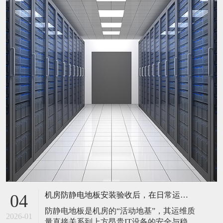
机房防静电地板安装验收后，在日常运维中常常被忽视。请问，一套规范的、可操作的维护规程应包含哪些内容？有哪些“小问题”若不及时处理，会演变成“大故障”？
04
防静电地板是机房的“活动地基”，其运维质
2026-01
量直接关系到上方昂贵IT设备的安全与稳