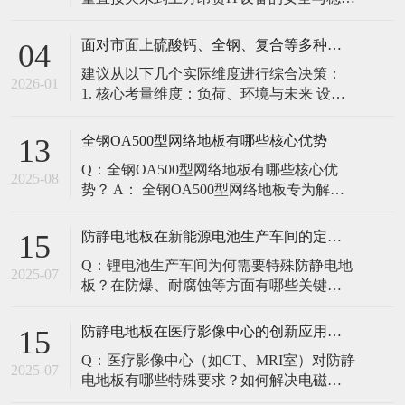
定。建立预防性维护制度，而非故障后维
修，是保障其长期可靠的关键。 1. 建立分
面对市面上硫酸钙、全钢、复合等多种类型的机房防静电地板，我们该如何科学选型？除了预算，更应该从哪些实际维度进行考量，以避免“过度配置”或“配置不足”？
04
级日常巡检与维护规程 每日/每周巡检（可
建议从以下几个实际维度进行综合决策：
由值班工程师执行）： 观： 巡检时观察地
2026-01
1. 核心考量维度：负荷、环境与未来 设备
面有无明显的水渍、油污或其它液体泼
负荷是决定性因素： 这是第一筛选条件。
洒。这是最高
您必须计算机房规划区域内最重设备的单
全钢OA500型网络地板有哪些核心优势
13
点载荷（通常指服务器机柜的支脚压
Q：全钢OA500型网络地板有哪些核心优
力）。 轻型机房（标准服务器/网络柜）：
2025-08
势？ A： 全钢OA500型网络地板专为解决
单点载荷通常在1960N，主流的优质复合地
现代智能楼宇布线复杂问题而设计，具备
板或标准全钢
以下核心优势： 高强度结构：采用优质冷
防静电地板在新能源电池生产车间的定制化解决方案
15
轧钢板拉伸焊接成型，表面磷化后静电喷
Q：锂电池生产车间为何需要特殊防静电地
塑，防锈耐磨，承重性能优异。 便捷布
2025-07
板？在防爆、耐腐蚀等方面有哪些关键技
线：配套活动线槽板设计，可轻松掀起盖
术？ A：新能源电池生产是静电敏感与高危
板铺设或维护管线（如强弱
环境并存的特殊场景，需要全方位防护方
防静电地板在医疗影像中心的创新应用方案
15
案： 一、锂电池生产的特殊挑战 爆炸性环
Q：医疗影像中心（如CT、MRI室）对防静
境要求 • 防爆等级：Ex IIB T4（ATEX认
2025-07
电地板有哪些特殊要求？如何解决电磁干
证） • 静电泄放速度：<0.
扰与静电防护的矛盾？ A：医疗影像中心的