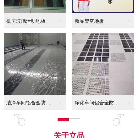
新品架空地板
同质透心PVC防静电...
净化车间铝合金防静电...
全铝防静电地板
关于立品