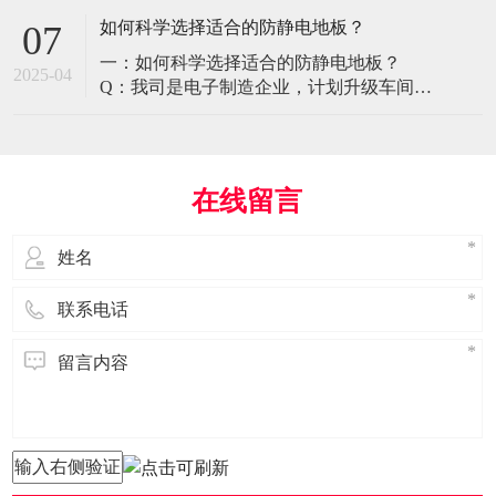
环境特殊性对防静电地板提出了前所未有
如何科学选择适合的防静电地板？
07
的挑战，需要突破传统技术框架： 一、医
一：如何科学选择适合的防静电地板？
疗影像环境的特殊需求 电磁兼容性要求 •
2025-04
Q：我司是电子制造企业，计划升级车间地
MRI室需完全无磁：磁化率<0.001（
面，需采购防静电地板。市面产品种类繁
多，如何选择适合的类型？需重点考察哪
些参数？ A： 防静电地板的选择需结合使
用场景、技术指标及长期维护成本综合考
在线留言
量。作为深耕行业多年的广东立品地板科
技，我们建议从以下维度进行筛选： 1