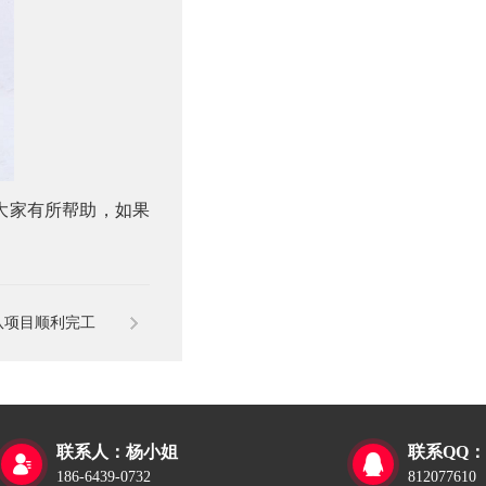
大家有所帮助，如果
队项目顺利完工
联系人：杨小姐
联系QQ：


186-6439-0732
812077610