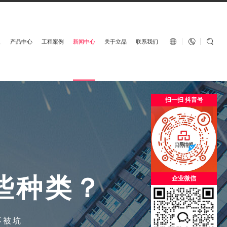
English


板
产品中心
工程案例
新闻中心
关于立品
联系我们
扫一扫 抖音号
些
种
类
？
企业微信
不被坑