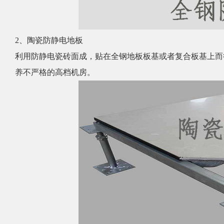
2、陶瓷防静电地板
利用
防静​电
瓷砖面成，贴在全钢地板板基或者复合板基上而
养不严格的高档机房。