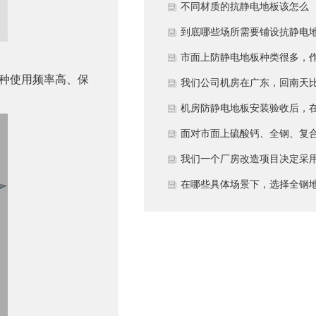
多久？
不同材质的抗静电地板该怎么
选？
到底哪些场所需要铺设抗静电
板？
市面上防静电地板种类很多，
种使用频率高、保
为采购方，我们该如何鉴别地
我们公司机房在广东，回南天
的质量好坏？所谓的“系统电
较潮湿，这种环境下使用防静
机房防静电地板安装验收后，
阻”为什么很重要？
地板要注意什么？日常维护有
日常运维中常常被忽视。请问
面对市面上硫酸钙、全钢、复
些要点？
一套规范的、可操作的维护规
等多种类型的机房防静电地板
我们一个厂房改造项目决定采
应包含哪些内容？有哪些“小问
我们该如何科学选型？除了预
全钢防静电地板。听说它的安
在哪些具体场景下，选择全钢
题”若不及时处理，会演变成“
算，更应该从哪些实际维度进
和后期维护有特殊注意事项，
板是更明智或更经济务实的选
故障”？
考量，以避免“过度配置”或“配
否详细说明在实际施工中容易
择？
置不足”？
错的环节，以及如何建立有效
维护制度来保障其长期稳定运
行？