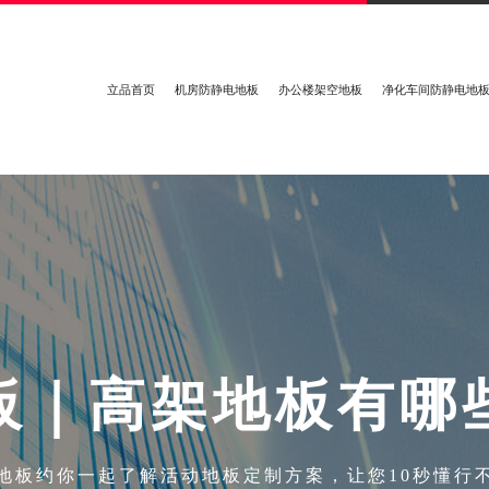
立品首页
机房防静电地板
办公楼架空地板
净化车间防静电地
板
｜
高
架
地
板
有
哪
地板约你一起了解活动地板定制方案，让您10秒懂行