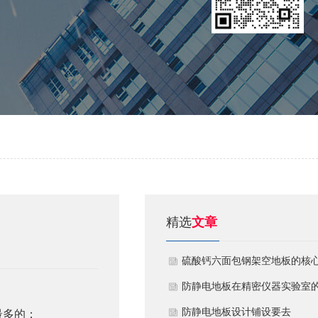
精选
文章
硫酸钙六面包钢架空地板的核
技术优势与防火安全价值
防静电地板在精密仪器实验室
定制化应用方案
​防静电地板设计铺设要去
最多的：