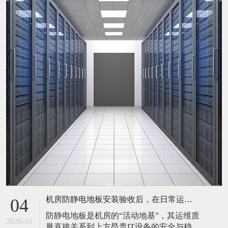
机房防静电地板安装验收后，在日常运维中常常被忽视。请问，一套规范的、可操作的维护规程应包含哪些内容？有哪些“小问题”若不及时处理，会演变成“大故障”？
04
防静电地板是机房的“活动地基”，其运维质
2026-01
量直接关系到上方昂贵IT设备的安全与稳