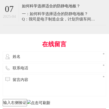
环境特殊性对防静电地板提出了前所未有
如何科学选择适合的防静电地板？
07
的挑战，需要突破传统技术框架： 一、医
一：如何科学选择适合的防静电地板？
疗影像环境的特殊需求 电磁兼容性要求 •
2025-04
Q：我司是电子制造企业，计划升级车间地
MRI室需完全无磁：磁化率<0.001（
面，需采购防静电地板。市面产品种类繁
多，如何选择适合的类型？需重点考察哪
些参数？ A： 防静电地板的选择需结合使
用场景、技术指标及长期维护成本综合考
在线留言
量。作为深耕行业多年的广东立品地板科
技，我们建议从以下维度进行筛选： 1