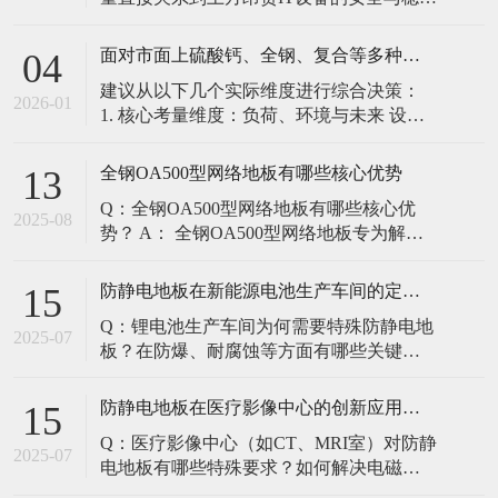
定。建立预防性维护制度，而非故障后维
修，是保障其长期可靠的关键。 1. 建立分
面对市面上硫酸钙、全钢、复合等多种类型的机房防静电地板，我们该如何科学选型？除了预算，更应该从哪些实际维度进行考量，以避免“过度配置”或“配置不足”？
04
级日常巡检与维护规程 每日/每周巡检（可
建议从以下几个实际维度进行综合决策：
由值班工程师执行）： 观： 巡检时观察地
2026-01
1. 核心考量维度：负荷、环境与未来 设备
面有无明显的水渍、油污或其它液体泼
负荷是决定性因素： 这是第一筛选条件。
洒。这是最高
您必须计算机房规划区域内最重设备的单
全钢OA500型网络地板有哪些核心优势
13
点载荷（通常指服务器机柜的支脚压
Q：全钢OA500型网络地板有哪些核心优
力）。 轻型机房（标准服务器/网络柜）：
2025-08
势？ A： 全钢OA500型网络地板专为解决
单点载荷通常在1960N，主流的优质复合地
现代智能楼宇布线复杂问题而设计，具备
板或标准全钢
以下核心优势： 高强度结构：采用优质冷
防静电地板在新能源电池生产车间的定制化解决方案
15
轧钢板拉伸焊接成型，表面磷化后静电喷
Q：锂电池生产车间为何需要特殊防静电地
塑，防锈耐磨，承重性能优异。 便捷布
2025-07
板？在防爆、耐腐蚀等方面有哪些关键技
线：配套活动线槽板设计，可轻松掀起盖
术？ A：新能源电池生产是静电敏感与高危
板铺设或维护管线（如强弱
环境并存的特殊场景，需要全方位防护方
防静电地板在医疗影像中心的创新应用方案
15
案： 一、锂电池生产的特殊挑战 爆炸性环
Q：医疗影像中心（如CT、MRI室）对防静
境要求 • 防爆等级：Ex IIB T4（ATEX认
2025-07
电地板有哪些特殊要求？如何解决电磁干
证） • 静电泄放速度：<0.
扰与静电防护的矛盾？ A：医疗影像中心的