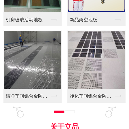
新品架空地板
同质透心PVC防静电...
净化车间铝合金防静电...
全铝防静电地板
关于立品