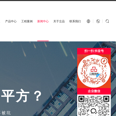
English


板
产品中心
工程案例
新闻中心
关于立品
联系我们
扫一扫 抖音号
一
平
方
？
企业微信
不被坑