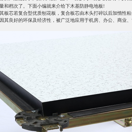
量和档次了。下面小编就来介给下木基
防静电地板
!
其板芯若复合型优质刨花板，复合板芯由木头打碎以后加惰性粘
因其良好的环保及经济性，被广泛地应用于机房、办公、商业、