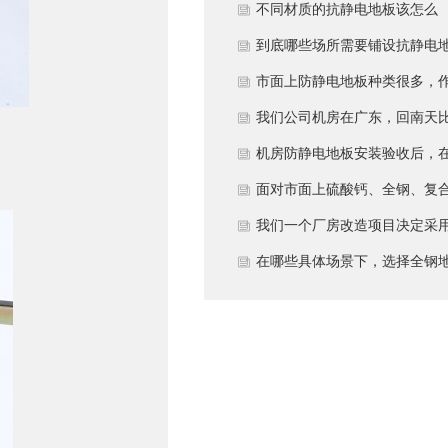
多久？
不同材质的抗静电地板该怎么
选？
到底哪些场所需要铺设抗静电
板？
市面上防静电地板种类很多，
为采购方，我们该如何鉴别地
我们公司机房在广东，回南天
的质量好坏？所谓的“系统电
较潮湿，这种环境下使用防静
机房防静电地板安装验收后，
阻”为什么很重要？
地板要注意什么？日常维护有
日常运维中常常被忽视。请问
面对市面上硫酸钙、全钢、复
些要点？
一套规范的、可操作的维护规
等多种类型的机房防静电地板
我们一个厂房改造项目决定采
应包含哪些内容？有哪些“小问
我们该如何科学选型？除了预
全钢防静电地板。听说它的安
在哪些具体场景下，选择全钢
题”若不及时处理，会演变成“
算，更应该从哪些实际维度进
和后期维护有特殊注意事项，
板是更明智或更经济务实的选
故障”？
考量，以避免“过度配置”或“配
否详细说明在实际施工中容易
择？
置不足”？
错的环节，以及如何建立有效
维护制度来保障其长期稳定运
行？