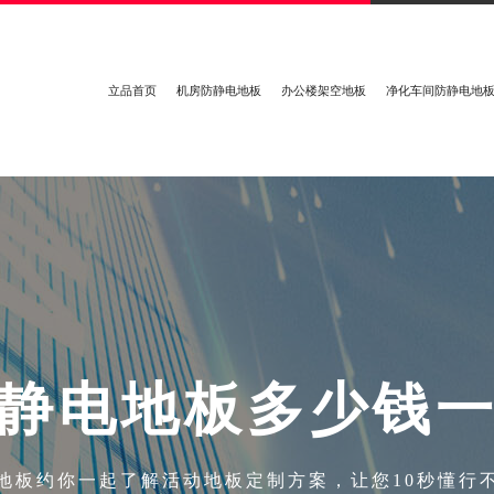
立品首页
机房防静电地板
办公楼架空地板
净化车间防静电地
静
电
地
板
多
少
钱
地板约你一起了解活动地板定制方案，让您10秒懂行