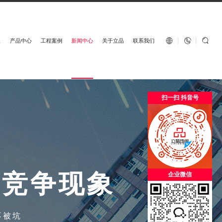
English


板
产品中心
工程案例
新闻中心
关于立品
联系我们
扫一扫 抖音号
性
竞
争
现
象
企业微信
不被坑