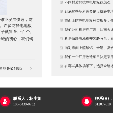
多久？
不同材质的抗静电地板该怎么
选？
到底哪些场所需要铺设抗静电
装修业发展快速，防
板？
市面上防静电地板种类很多，
。许多防静电地板
为采购方，我们该如何鉴别地
我们公司机房在广东，回南天
子就冒 出上百个。
至诚的初心，我们竭
的质量好坏？所谓的“系统电
较潮湿，这种环境下使用防静
机房防静电地板安装验收后，
阻”为什么很重要？
地板要注意什么？日常维护有
日常运维中常常被忽视。请问
面对市面上硫酸钙、全钢、复
些要点？
一套规范的、可操作的维护规
等多种类型的机房防静电地板
我们一个厂房改造项目决定采
应包含哪些内容？有哪些“小问
我们该如何科学选型？除了预
全钢防静电地板。听说它的安
在哪些具体场景下，选择全钢
板价格是如何呢?
题”若不及时处理，会演变成“
算，更应该从哪些实际维度进
和后期维护有特殊注意事项，
板是更明智或更经济务实的选
故障”？
考量，以避免“过度配置”或“配
否详细说明在实际施工中容易
择？
置不足”？
错的环节，以及如何建立有效
联系人：杨小姐
联系QQ：


维护制度来保障其长期稳定运
186-6439-0732
812077610
行？