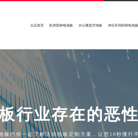
立品首页
机房防静电地板
办公楼架空地板
净化车间防静电地
板
行
业
存
在
的
恶
地板约你一起了解活动地板定制方案，让您10秒懂行