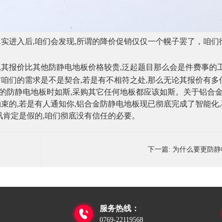
真实进入后
,
咱们会发现
,
所谓的降价促销仅仅一个幌子罢了，咱们
,
其报价比其他防静电地板价格较贵
,
泛起题目那么会是件费事的
与咱们的需求是不是契合
,
若是有不相符之处
,
那么无论其报价有多
的防静电地板时如斯
,
采购其它任何地板都应该如斯。关于铝合
约束的
,
若是有人通知你
,
铝合金防静电地板现已彻底完成了智能化
,
讯肯定是假的
,
咱们彻底没有信任的必要。
下一篇:
为什么要更防静
服务热线：

0769-22119568