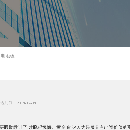
静电地板
表时间：2019-12-09
要吸取教训了
,
才晓得懊悔。黄金
-
向被以为是最具有出资价值的