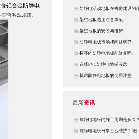
铝合金防静电
就像
​防静电活动地板在机房建设的
不契合客观规律。
用
​架空地板选用注意事项
​架空地板的安装与维护
防静电地板市场和问题研究
损坏的防静电地板能修复吗
​选择PVC防静电地板考虑
机房防静电地板的使用注意
最新
资讯
抗静电地板的施工周期是多久
需要注意什么?
抗静电地板日常怎么维护？能