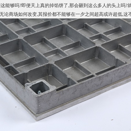
问这能够吗
?
即便天上真的掉馅饼了
,
那会砸到这么多人的头上吗
?
无论商场如何改变
,
其报价都不能够在一夕之间超高或许超低
,
这