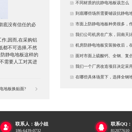
多久？
不同材质的抗静电地板该怎么
选？
到底哪些场所需要铺设抗静电
板？
市面上防静电地板种类很多，
彻底没有信任的必
为采购方，我们该如何鉴别地
我们公司机房在广东，回南天
工作
,
因而
,
在采购铝
的质量好坏？所谓的“系统电
较潮湿，这种环境下使用防静
机房防静电地板安装验收后，
低都不可选择
,
不然
金防静电地板这样的
阻”为什么很重要？
地板要注意什么？日常维护有
日常运维中常常被忽视。请问
面对市面上硫酸钙、全钢、复
不需要人工对其进
些要点？
一套规范的、可操作的维护规
等多种类型的机房防静电地板
我们一个厂房改造项目决定采
应包含哪些内容？有哪些“小问
我们该如何科学选型？除了预
全钢防静电地板。听说它的安
在哪些具体场景下，选择全钢
题”若不及时处理，会演变成“
算，更应该从哪些实际维度进
和后期维护有特殊注意事项，
板是更明智或更经济务实的选
电地板换贴面?
故障”？
考量，以避免“过度配置”或“配
否详细说明在实际施工中容易
择？
置不足”？
错的环节，以及如何建立有效
维护制度来保障其长期稳定运
联系人：杨小姐
联系QQ：


行？
186-6439-0732
812077610