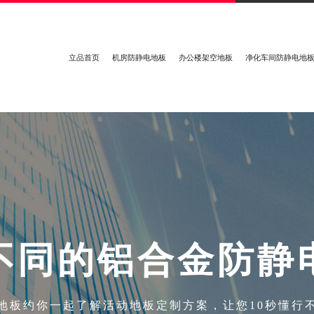
立品首页
机房防静电地板
办公楼架空地板
净化车间防静电地
不
同
的
铝
合
金
防
静
地板约你一起了解活动地板定制方案，让您10秒懂行