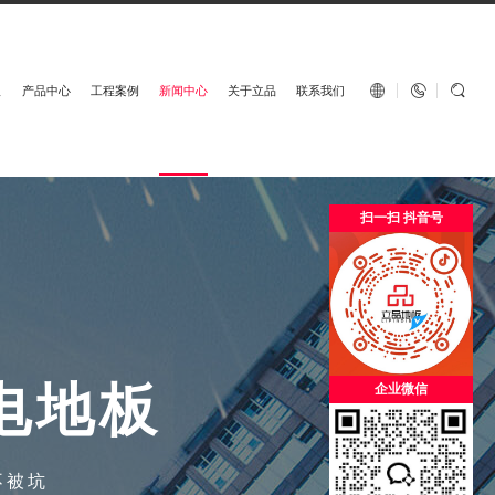
English


板
产品中心
工程案例
新闻中心
关于立品
联系我们
扫一扫 抖音号
电
地
板
企业微信
不被坑