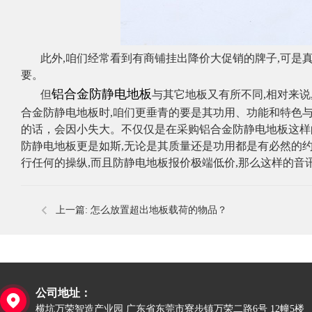
​
此外
,
咱们经常看到有商铺挂出降价大促销的牌子
,
可是
要。
铝合金防静电地板
但
与其它地板又有所不同
,
相对来说
合金防静电地板时
,
咱们更垂青的要是其功用、功能和特色
的话，会因小失大。不仅仅是在采购铝合金防静电地板这样
防静电地板更是如斯
,
无论是其质量还是功用都是有必然的
行任何的操纵
,
而且防静电地板报价极端低价
,
那么这样的音
上一篇:
怎么放置超出地板载荷的物品？
公司地址：

横坑万荣智造产业园 广东省东莞市寮步镇万荣二路6号 12幢5楼