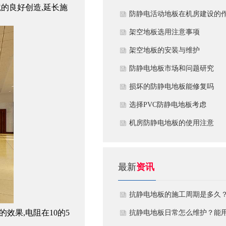
境的良好创造
,
延长施
​防静电活动地板在机房建设的
用
​架空地板选用注意事项
​架空地板的安装与维护
防静电地板市场和问题研究
损坏的防静电地板能修复吗
​选择PVC防静电地板考虑
机房防静电地板的使用注意
最新
资讯
抗静电地板的施工周期是多久
的效果
,
电阻在
10
的
5
需要注意什么?
抗静电地板日常怎么维护？能