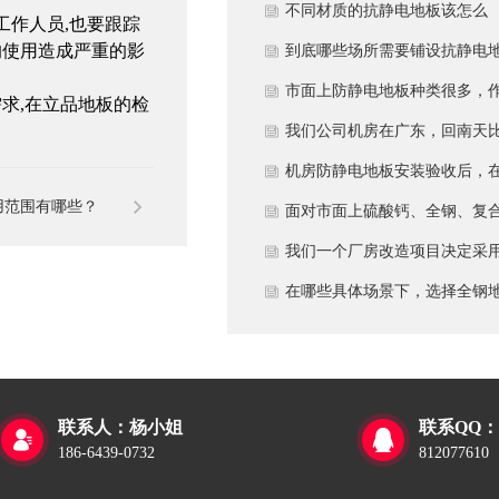
多久？
不同材质的抗静电地板该怎么
工作人员
,
也要跟踪
的使用造成严重的影
选？
到底哪些场所需要铺设抗静电
板？
市面上防静电地板种类很多，
需求
,
在立品地板的检
为采购方，我们该如何鉴别地
我们公司机房在广东，回南天
的质量好坏？所谓的“系统电
较潮湿，这种环境下使用防静
机房防静电地板安装验收后，
用范围有哪些？
阻”为什么很重要？
地板要注意什么？日常维护有
日常运维中常常被忽视。请问
面对市面上硫酸钙、全钢、复
些要点？
一套规范的、可操作的维护规
等多种类型的机房防静电地板
我们一个厂房改造项目决定采
应包含哪些内容？有哪些“小问
我们该如何科学选型？除了预
全钢防静电地板。听说它的安
在哪些具体场景下，选择全钢
题”若不及时处理，会演变成“
算，更应该从哪些实际维度进
和后期维护有特殊注意事项，
板是更明智或更经济务实的选
故障”？
考量，以避免“过度配置”或“配
否详细说明在实际施工中容易
择？
置不足”？
错的环节，以及如何建立有效
联系人：杨小姐
联系QQ：


维护制度来保障其长期稳定运
186-6439-0732
812077610
行？