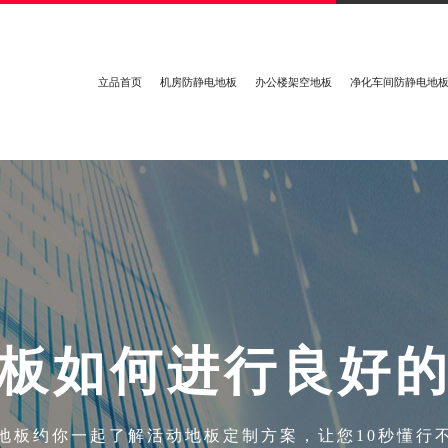
立品首页
机房防静电地板
办公楼架空地板
净化车间防静电地
板
如
何
进
行
良
好
地板约你一起了解活动地板定制方案，让您10秒懂行