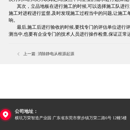
其次，立品地板在进行施工
的时候
,
可以选择施
工
队进行
施工对进程进行监督
,
及时发现施工过程当中的问题
,
让施工
响。
最后
,
施工后进行验收的时候
,
要找专门的评估单位进行
测当中
,
也要有企业专门的技术人员进行操作检查
,
保证正常
上一篇:
消除静电从根源起源
公司地址：

横坑万荣智造产业园 广东省东莞市寮步镇万荣二路6号 12幢5楼