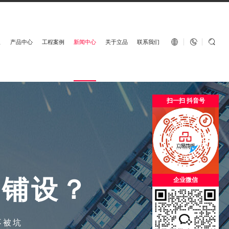
English


板
产品中心
工程案例
新闻中心
关于立品
联系我们
扫一扫 抖音号
的
铺
设
？
企业微信
不被坑