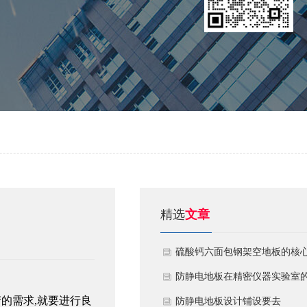
精选
文章
硫酸钙六面包钢架空地板的核
技术优势与防火安全价值
防静电地板在精密仪器实验室
产的需求
,
就要进行良
定制化应用方案
​防静电地板设计铺设要去