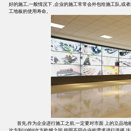
好的施工
,
一般情况下
,
企业的施工常常会外包给施工队
,
或者
工地板的使用寿命。
​
首先
,
作为企业进行施工之前
,
一定要对市面 上的
立品
地
次方到
10
的
9
次方欧姆之间
,
按照不同企业的需求进行选择
,
这