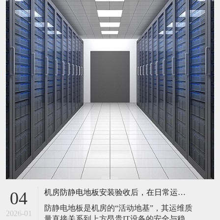
机房防静电地板安装验收后，在日常运维中常常被忽视。请问，一套规范的、可操作的维护规程应包含哪些内容？有哪些“小问题”若不及时处理，会演变成“大故障”？
04
防静电地板是机房的“活动地基”，其运维质
2026-01
量直接关系到上方昂贵IT设备的安全与稳