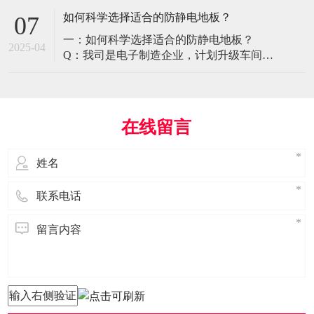
环境特殊性对防静电地板提出了前所未有
如何科学选择适合的防静电地板？
07
的挑战，需要突破传统技术框架： 一、医
一：如何科学选择适合的防静电地板？
疗影像环境的特殊需求 电磁兼容性要求 •
2025-04
Q：我司是电子制造企业，计划升级车间地
MRI室需完全无磁：磁化率<0.001（
面，需采购防静电地板。市面产品种类繁
多，如何选择适合的类型？需重点考察哪
些参数？ A： 防静电地板的选择需结合使
用场景、技术指标及长期维护成本综合考
在线留言
量。作为深耕行业多年的广东立品地板科
技，我们建议从以下维度进行筛选： 1