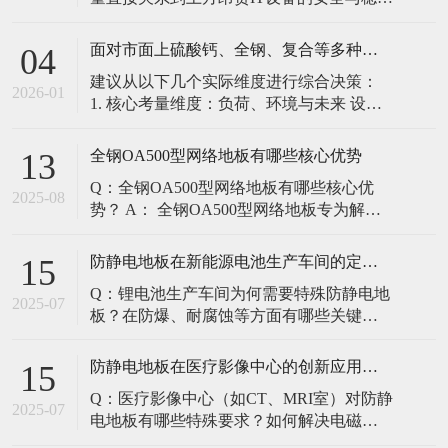
定。建立预防性维护制度，而非故障后维
修，是保障其长期可靠的关键。 1. 建立分
面对市面上硫酸钙、全钢、复合等多种类型的机房防静电地板，我们该如何科学选型？除了预算，更应该从哪些实际维度进行考量，以避免“过度配置”或“配置不足”？
04
级日常巡检与维护规程 每日/每周巡检（可
建议从以下几个实际维度进行综合决策：
由值班工程师执行）： 观： 巡检时观察地
2026-01
1. 核心考量维度：负荷、环境与未来 设备
面有无明显的水渍、油污或其它液体泼
负荷是决定性因素： 这是第一筛选条件。
洒。这是最高
您必须计算机房规划区域内最重设备的单
全钢OA500型网络地板有哪些核心优势
13
点载荷（通常指服务器机柜的支脚压
Q：全钢OA500型网络地板有哪些核心优
力）。 轻型机房（标准服务器/网络柜）：
2025-08
势？ A： 全钢OA500型网络地板专为解决
单点载荷通常在1960N，主流的优质复合地
现代智能楼宇布线复杂问题而设计，具备
板或标准全钢
以下核心优势： 高强度结构：采用优质冷
防静电地板在新能源电池生产车间的定制化解决方案
15
轧钢板拉伸焊接成型，表面磷化后静电喷
Q：锂电池生产车间为何需要特殊防静电地
塑，防锈耐磨，承重性能优异。 便捷布
2025-07
板？在防爆、耐腐蚀等方面有哪些关键技
线：配套活动线槽板设计，可轻松掀起盖
术？ A：新能源电池生产是静电敏感与高危
板铺设或维护管线（如强弱
环境并存的特殊场景，需要全方位防护方
防静电地板在医疗影像中心的创新应用方案
15
案： 一、锂电池生产的特殊挑战 爆炸性环
Q：医疗影像中心（如CT、MRI室）对防静
境要求 • 防爆等级：Ex IIB T4（ATEX认
2025-07
电地板有哪些特殊要求？如何解决电磁干
证） • 静电泄放速度：<0.
扰与静电防护的矛盾？ A：医疗影像中心的