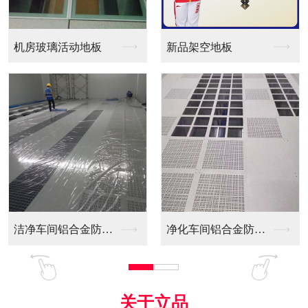
新品架空地板
同质透心PVC防静电...
净化车间铝合金防静电...
全铝防静电地板
关于立品