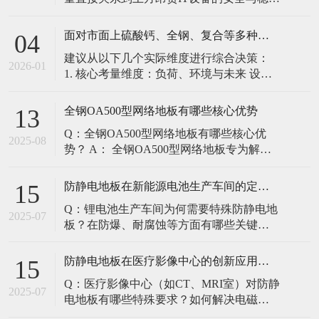
定。建立预防性维护制度，而非故障后维
修，是保障其长期可靠的关键。 1. 建立分
面对市面上硫酸钙、全钢、复合等多种类型的机房防静电地板，我们该如何科学选型？除了预算，更应该从哪些实际维度进行考量，以避免“过度配置”或“配置不足”？
04
级日常巡检与维护规程 每日/每周巡检（可
建议从以下几个实际维度进行综合决策：
由值班工程师执行）： 观： 巡检时观察地
2026-01
1. 核心考量维度：负荷、环境与未来 设备
面有无明显的水渍、油污或其它液体泼
负荷是决定性因素： 这是第一筛选条件。
洒。这是最高
您必须计算机房规划区域内最重设备的单
全钢OA500型网络地板有哪些核心优势
13
点载荷（通常指服务器机柜的支脚压
Q：全钢OA500型网络地板有哪些核心优
力）。 轻型机房（标准服务器/网络柜）：
2025-08
势？ A： 全钢OA500型网络地板专为解决
单点载荷通常在1960N，主流的优质复合地
现代智能楼宇布线复杂问题而设计，具备
板或标准全钢
以下核心优势： 高强度结构：采用优质冷
防静电地板在新能源电池生产车间的定制化解决方案
15
轧钢板拉伸焊接成型，表面磷化后静电喷
Q：锂电池生产车间为何需要特殊防静电地
塑，防锈耐磨，承重性能优异。 便捷布
2025-07
板？在防爆、耐腐蚀等方面有哪些关键技
线：配套活动线槽板设计，可轻松掀起盖
术？ A：新能源电池生产是静电敏感与高危
板铺设或维护管线（如强弱
环境并存的特殊场景，需要全方位防护方
防静电地板在医疗影像中心的创新应用方案
15
案： 一、锂电池生产的特殊挑战 爆炸性环
Q：医疗影像中心（如CT、MRI室）对防静
境要求 • 防爆等级：Ex IIB T4（ATEX认
2025-07
电地板有哪些特殊要求？如何解决电磁干
证） • 静电泄放速度：<0.
扰与静电防护的矛盾？ A：医疗影像中心的