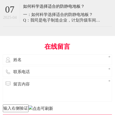
环境特殊性对防静电地板提出了前所未有
如何科学选择适合的防静电地板？
07
的挑战，需要突破传统技术框架： 一、医
一：如何科学选择适合的防静电地板？
疗影像环境的特殊需求 电磁兼容性要求 •
2025-04
Q：我司是电子制造企业，计划升级车间地
MRI室需完全无磁：磁化率<0.001（
面，需采购防静电地板。市面产品种类繁
多，如何选择适合的类型？需重点考察哪
些参数？ A： 防静电地板的选择需结合使
用场景、技术指标及长期维护成本综合考
在线留言
量。作为深耕行业多年的广东立品地板科
技，我们建议从以下维度进行筛选： 1