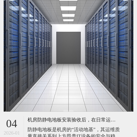
机房防静电地板安装验收后，在日常运维中常常被忽视。请问，一套规范的、可操作的维护规程应包含哪些内容？有哪些“小问题”若不及时处理，会演变成“大故障”？
04
防静电地板是机房的“活动地基”，其运维质
2026-01
量直接关系到上方昂贵IT设备的安全与稳