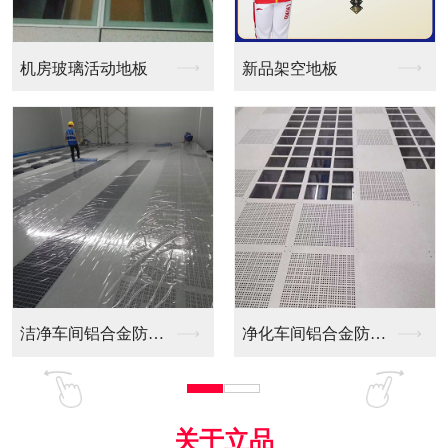
品架空地板
同质透心PVC防静电...
木基防
净化车间铝合金防静电...
全铝防静电地板
机房彩
关于立品