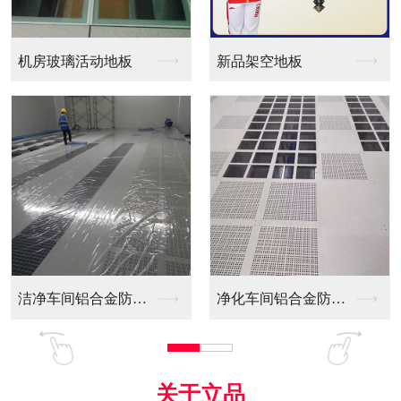
新品架空地板
同质透心PVC防静电...
间铝合金防静电...
净化车间铝合金防静电...
全铝防静电地板
关于立品