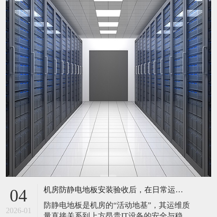
机房防静电地板安装验收后，在日常运维中常常被忽视。请问，一套规范的、可操作的维护规程应包含哪些内容？有哪些“小问题”若不及时处理，会演变成“大故障”？
04
防静电地板是机房的“活动地基”，其运维质
2026-01
量直接关系到上方昂贵IT设备的安全与稳