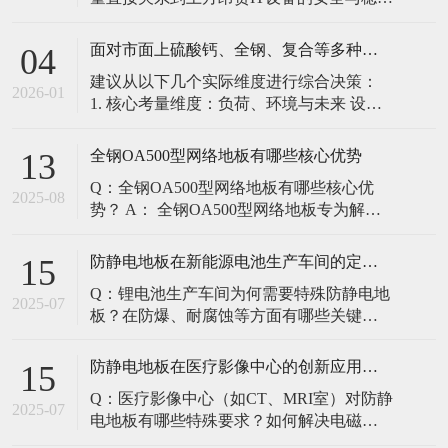
定。建立预防性维护制度，而非故障后维
修，是保障其长期可靠的关键。 1. 建立分
面对市面上硫酸钙、全钢、复合等多种类型的机房防静电地板，我们该如何科学选型？除了预算，更应该从哪些实际维度进行考量，以避免“过度配置”或“配置不足”？
04
级日常巡检与维护规程 每日/每周巡检（可
建议从以下几个实际维度进行综合决策：
由值班工程师执行）： 观： 巡检时观察地
2026-01
1. 核心考量维度：负荷、环境与未来 设备
面有无明显的水渍、油污或其它液体泼
负荷是决定性因素： 这是第一筛选条件。
洒。这是最高
您必须计算机房规划区域内最重设备的单
全钢OA500型网络地板有哪些核心优势
13
点载荷（通常指服务器机柜的支脚压
Q：全钢OA500型网络地板有哪些核心优
力）。 轻型机房（标准服务器/网络柜）：
2025-08
势？ A： 全钢OA500型网络地板专为解决
单点载荷通常在1960N，主流的优质复合地
现代智能楼宇布线复杂问题而设计，具备
板或标准全钢
以下核心优势： 高强度结构：采用优质冷
防静电地板在新能源电池生产车间的定制化解决方案
15
轧钢板拉伸焊接成型，表面磷化后静电喷
Q：锂电池生产车间为何需要特殊防静电地
塑，防锈耐磨，承重性能优异。 便捷布
2025-07
板？在防爆、耐腐蚀等方面有哪些关键技
线：配套活动线槽板设计，可轻松掀起盖
术？ A：新能源电池生产是静电敏感与高危
板铺设或维护管线（如强弱
环境并存的特殊场景，需要全方位防护方
防静电地板在医疗影像中心的创新应用方案
15
案： 一、锂电池生产的特殊挑战 爆炸性环
Q：医疗影像中心（如CT、MRI室）对防静
境要求 • 防爆等级：Ex IIB T4（ATEX认
2025-07
电地板有哪些特殊要求？如何解决电磁干
证） • 静电泄放速度：<0.
扰与静电防护的矛盾？ A：医疗影像中心的