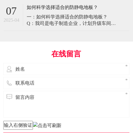
环境特殊性对防静电地板提出了前所未有
如何科学选择适合的防静电地板？
07
的挑战，需要突破传统技术框架： 一、医
一：如何科学选择适合的防静电地板？
疗影像环境的特殊需求 电磁兼容性要求 •
2025-04
Q：我司是电子制造企业，计划升级车间地
MRI室需完全无磁：磁化率<0.001（
面，需采购防静电地板。市面产品种类繁
多，如何选择适合的类型？需重点考察哪
些参数？ A： 防静电地板的选择需结合使
用场景、技术指标及长期维护成本综合考
在线留言
量。作为深耕行业多年的广东立品地板科
技，我们建议从以下维度进行筛选： 1