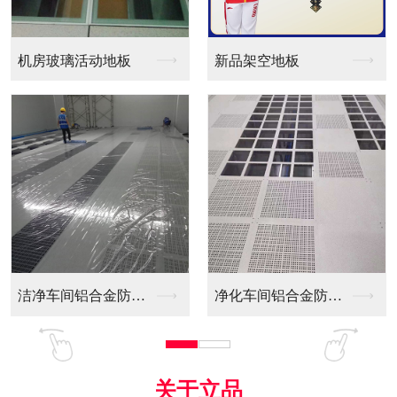
新品架空地板
同质透心PVC防静电...
净化车间铝合金防静电...
全铝防静电地板
关于立品