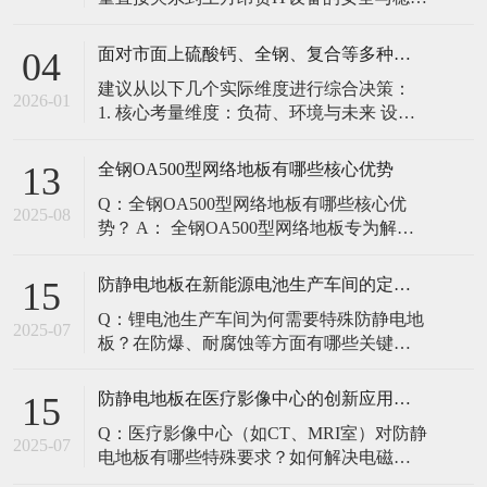
定。建立预防性维护制度，而非故障后维
修，是保障其长期可靠的关键。 1. 建立分
面对市面上硫酸钙、全钢、复合等多种类型的机房防静电地板，我们该如何科学选型？除了预算，更应该从哪些实际维度进行考量，以避免“过度配置”或“配置不足”？
04
级日常巡检与维护规程 每日/每周巡检（可
建议从以下几个实际维度进行综合决策：
由值班工程师执行）： 观： 巡检时观察地
2026-01
1. 核心考量维度：负荷、环境与未来 设备
面有无明显的水渍、油污或其它液体泼
负荷是决定性因素： 这是第一筛选条件。
洒。这是最高
您必须计算机房规划区域内最重设备的单
全钢OA500型网络地板有哪些核心优势
13
点载荷（通常指服务器机柜的支脚压
Q：全钢OA500型网络地板有哪些核心优
力）。 轻型机房（标准服务器/网络柜）：
2025-08
势？ A： 全钢OA500型网络地板专为解决
单点载荷通常在1960N，主流的优质复合地
现代智能楼宇布线复杂问题而设计，具备
板或标准全钢
以下核心优势： 高强度结构：采用优质冷
防静电地板在新能源电池生产车间的定制化解决方案
15
轧钢板拉伸焊接成型，表面磷化后静电喷
Q：锂电池生产车间为何需要特殊防静电地
塑，防锈耐磨，承重性能优异。 便捷布
2025-07
板？在防爆、耐腐蚀等方面有哪些关键技
线：配套活动线槽板设计，可轻松掀起盖
术？ A：新能源电池生产是静电敏感与高危
板铺设或维护管线（如强弱
环境并存的特殊场景，需要全方位防护方
防静电地板在医疗影像中心的创新应用方案
15
案： 一、锂电池生产的特殊挑战 爆炸性环
Q：医疗影像中心（如CT、MRI室）对防静
境要求 • 防爆等级：Ex IIB T4（ATEX认
2025-07
电地板有哪些特殊要求？如何解决电磁干
证） • 静电泄放速度：<0.
扰与静电防护的矛盾？ A：医疗影像中心的