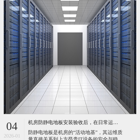
机房防静电地板安装验收后，在日常运维中常常被忽视。请问，一套规范的、可操作的维护规程应包含哪些内容？有哪些“小问题”若不及时处理，会演变成“大故障”？
04
防静电地板是机房的“活动地基”，其运维质
2026-01
量直接关系到上方昂贵IT设备的安全与稳