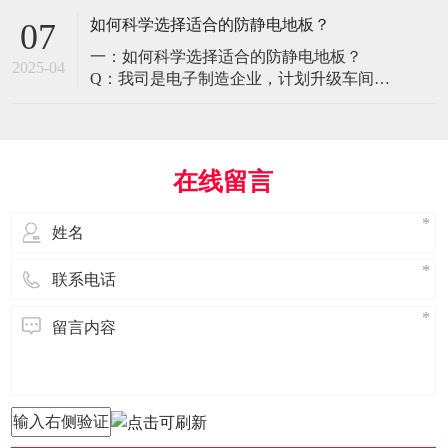
环境特殊性对防静电地板提出了前所未有
如何科学选择适合的防静电地板？
07
的挑战，需要突破传统技术框架： 一、医
一：如何科学选择适合的防静电地板？
疗影像环境的特殊需求 电磁兼容性要求 •
2025-04
Q：我司是电子制造企业，计划升级车间地
MRI室需完全无磁：磁化率<0.001（
面，需采购防静电地板。市面产品种类繁
多，如何选择适合的类型？需重点考察哪
些参数？ A： 防静电地板的选择需结合使
用场景、技术指标及长期维护成本综合考
在线留言
量。作为深耕行业多年的广东立品地板科
技，我们建议从以下维度进行筛选： 1