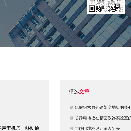
精选
文章
硫酸钙六面包钢架空地板的核
技术优势与防火安全价值
防静电地板在精密仪器实验室
要用于机房、移动通
定制化应用方案
​防静电地板设计铺设要去