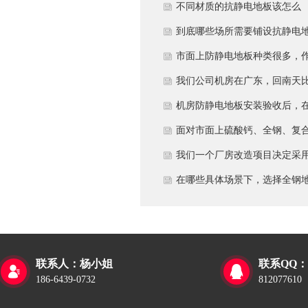
多久？
不同材质的抗静电地板该怎么
选？
到底哪些场所需要铺设抗静电
板？
市面上防静电地板种类很多，
为采购方，我们该如何鉴别地
我们公司机房在广东，回南天
的质量好坏？所谓的“系统电
较潮湿，这种环境下使用防静
机房防静电地板安装验收后，
阻”为什么很重要？
地板要注意什么？日常维护有
日常运维中常常被忽视。请问
面对市面上硫酸钙、全钢、复
些要点？
一套规范的、可操作的维护规
等多种类型的机房防静电地板
我们一个厂房改造项目决定采
应包含哪些内容？有哪些“小问
我们该如何科学选型？除了预
全钢防静电地板。听说它的安
在哪些具体场景下，选择全钢
题”若不及时处理，会演变成“
算，更应该从哪些实际维度进
和后期维护有特殊注意事项，
板是更明智或更经济务实的选
故障”？
考量，以避免“过度配置”或“配
否详细说明在实际施工中容易
择？
置不足”？
错的环节，以及如何建立有效
联系人：杨小姐
联系QQ：


维护制度来保障其长期稳定运
186-6439-0732
812077610
行？