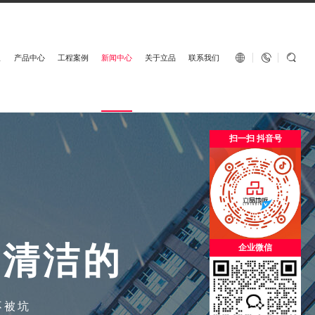
English


板
产品中心
工程案例
新闻中心
关于立品
联系我们
扫一扫 抖音号
样
清
洁
的
企业微信
不被坑