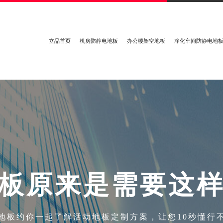
立品首页
机房防静电地板
办公楼架空地板
净化车间防静电地
板
原
来
是
需
要
这
地板约你一起了解活动地板定制方案，让您10秒懂行