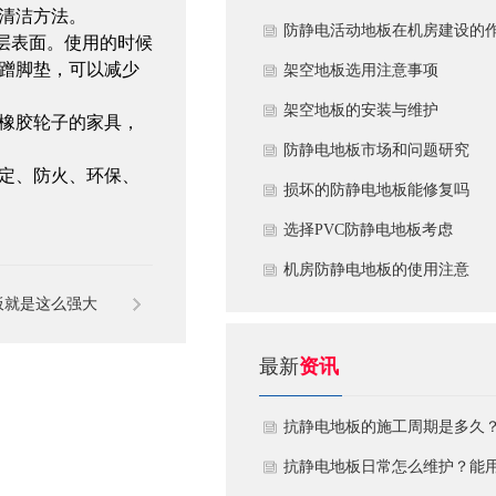
清洁方法。
​防静电活动地板在机房建设的
层表面。使用的时候
蹭脚垫，可以减少
用
​架空地板选用注意事项
​架空地板的安装与维护
橡胶轮子的家具，
防静电地板市场和问题研究
定、防火、环保、
损坏的防静电地板能修复吗
​选择PVC防静电地板考虑
机房防静电地板的使用注意
板就是这么强大
最新
资讯
抗静电地板的施工周期是多久
需要注意什么?
抗静电地板日常怎么维护？能